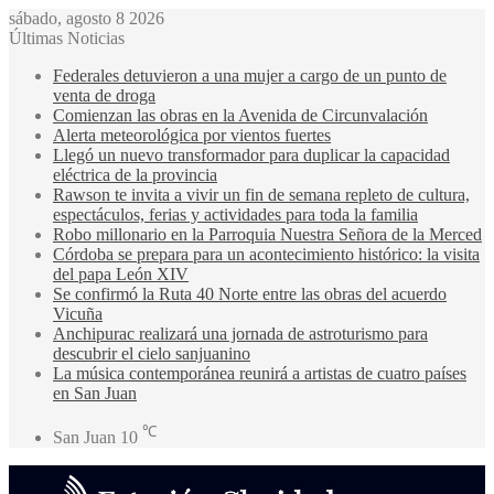
sábado, agosto 8 2026
Últimas Noticias
Federales detuvieron a una mujer a cargo de un punto de
venta de droga
Comienzan las obras en la Avenida de Circunvalación
Alerta meteorológica por vientos fuertes
Llegó un nuevo transformador para duplicar la capacidad
eléctrica de la provincia
Rawson te invita a vivir un fin de semana repleto de cultura,
espectáculos, ferias y actividades para toda la familia
Robo millonario en la Parroquia Nuestra Señora de la Merced
Córdoba se prepara para un acontecimiento histórico: la visita
del papa León XIV
Se confirmó la Ruta 40 Norte entre las obras del acuerdo
Vicuña
Anchipurac realizará una jornada de astroturismo para
descubrir el cielo sanjuanino
La música contemporánea reunirá a artistas de cuatro países
en San Juan
℃
San Juan
10