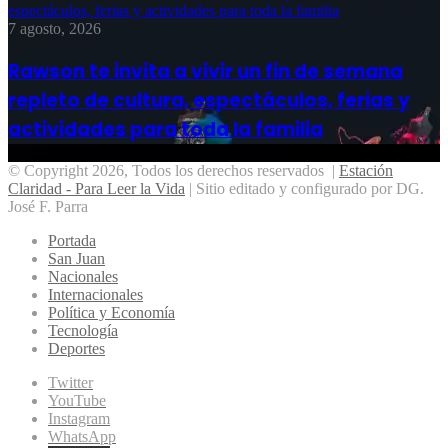
espectáculos, ferias y actividades para toda la familia
7 agosto, 2026
Rawson te invita a vivir un fin de semana
repleto de cultura, espectáculos, ferias y
actividades para toda la familia
© Copyright 2026, Todos los derechos reservados |
Estación
Claridad - Para Leer la Vida
| Sitio editado y configurado por DG.
José F. Parra
Portada
San Juan
Nacionales
Internacionales
Política y Economía
Tecnología
Deportes
Twitter
YouTube
Instagram
WhatsApp