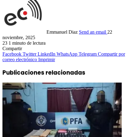
Emmanuel Diaz
Send an email
22
noviembre, 2025
23
1 minuto de lectura
Compartir
Facebook
Twitter
LinkedIn
WhatsApp
Telegram
Compartir por
correo electrónico
Imprimir
Publicaciones relacionadas