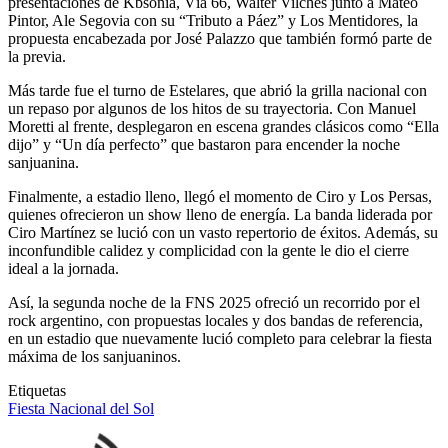
presentaciones de Kbsonia, Vía 66, Walter Vilches junto a Mateo
Pintor, Ale Segovia con su “Tributo a Páez” y Los Mentidores, la
propuesta encabezada por José Palazzo que también formó parte de
la previa.
Más tarde fue el turno de Estelares, que abrió la grilla nacional con
un repaso por algunos de los hitos de su trayectoria. Con Manuel
Moretti al frente, desplegaron en escena grandes clásicos como “Ella
dijo” y “Un día perfecto” que bastaron para encender la noche
sanjuanina.
Finalmente, a estadio lleno, llegó el momento de Ciro y Los Persas,
quienes ofrecieron un show lleno de energía. La banda liderada por
Ciro Martínez se lució con un vasto repertorio de éxitos. Además, su
inconfundible calidez y complicidad con la gente le dio el cierre
ideal a la jornada.
Así, la segunda noche de la FNS 2025 ofreció un recorrido por el
rock argentino, con propuestas locales y dos bandas de referencia,
en un estadio que nuevamente lució completo para celebrar la fiesta
máxima de los sanjuaninos.
Etiquetas
Fiesta Nacional del Sol