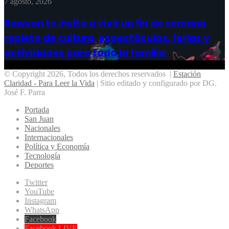
7 agosto, 2026
Rawson te invita a vivir un fin de semana
repleto de cultura, espectáculos, ferias y
actividades para toda la familia
© Copyright 2026, Todos los derechos reservados |
Estación
Claridad - Para Leer la Vida
| Sitio editado y configurado por DG.
José F. Parra
Portada
San Juan
Nacionales
Internacionales
Política y Economía
Tecnología
Deportes
Twitter
YouTube
Instagram
WhatsApp
Facebook
Facebook LIVE