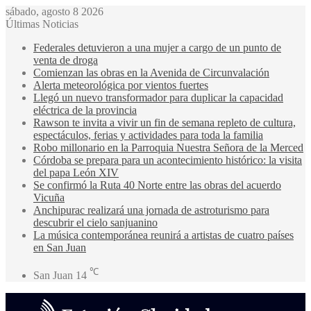
sábado, agosto 8 2026
Últimas Noticias
Federales detuvieron a una mujer a cargo de un punto de
venta de droga
Comienzan las obras en la Avenida de Circunvalación
Alerta meteorológica por vientos fuertes
Llegó un nuevo transformador para duplicar la capacidad
eléctrica de la provincia
Rawson te invita a vivir un fin de semana repleto de cultura,
espectáculos, ferias y actividades para toda la familia
Robo millonario en la Parroquia Nuestra Señora de la Merced
Córdoba se prepara para un acontecimiento histórico: la visita
del papa León XIV
Se confirmó la Ruta 40 Norte entre las obras del acuerdo
Vicuña
Anchipurac realizará una jornada de astroturismo para
descubrir el cielo sanjuanino
La música contemporánea reunirá a artistas de cuatro países
en San Juan
℃
San Juan
14