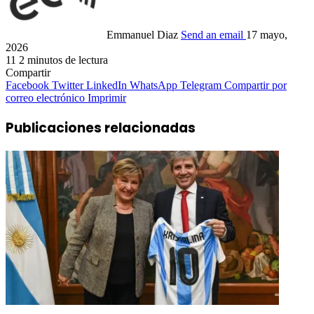
Emmanuel Diaz
Send an email
17 mayo,
2026
11
2 minutos de lectura
Compartir
Facebook
Twitter
LinkedIn
WhatsApp
Telegram
Compartir por
correo electrónico
Imprimir
Publicaciones relacionadas