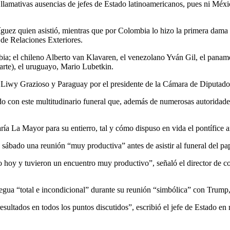
 llamativas ausencias de jefes de Estado latinoamericanos, pues ni Mé
íguez quien asistió, mientras que por Colombia lo hizo la primera dama
 de Relaciones Exteriores.
rabia; el chileno Alberto van Klavaren, el venezolano Yván Gil, el pan
arte), el uruguayo, Mario Lubetkin.
, Liwy Grazioso y Paraguay por el presidente de la Cámara de Diputado
ido con este multitudinario funeral que, además de numerosas autoridad
aría La Mayor para su entierro, tal y cómo dispuso en vida el pontífice a
 sábado una reunión “muy productiva” antes de asistir al funeral del pa
do hoy y tuvieron un encuentro muy productivo”, señaló el director de
regua “total e incondicional” durante su reunión “simbólica” con Trump
tados en todos los puntos discutidos”, escribió el jefe de Estado en r