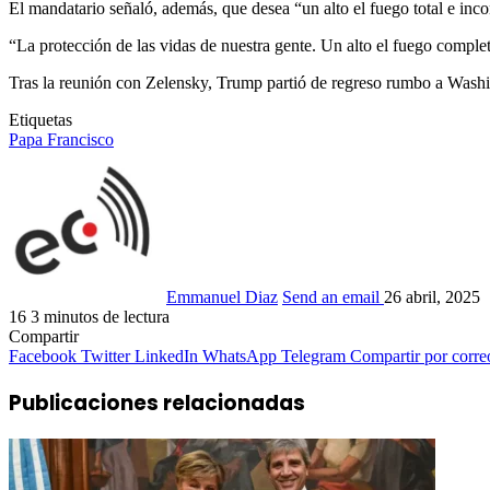
El mandatario señaló, además, que desea “un alto el fuego total e inc
“La protección de las vidas de nuestra gente. Un alto el fuego completo
Tras la reunión con Zelensky, Trump partió de regreso rumbo a Washin
Etiquetas
Papa Francisco
Emmanuel Diaz
Send an email
26 abril, 2025
16
3 minutos de lectura
Compartir
Facebook
Twitter
LinkedIn
WhatsApp
Telegram
Compartir por corre
Publicaciones relacionadas