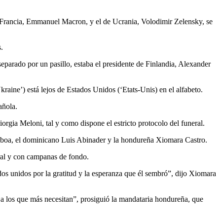
e Francia, Emmanuel Macron, y el de Ucrania, Volodimir Zelensky, se
.
parado por un pasillo, estaba el presidente de Finlandia, Alexander
raine’) está lejos de Estados Unidos (‘Etats-Unis) en el alfabeto.
añola.
orgia Meloni, tal y como dispone el estricto protocolo del funeral.
Noboa, el dominicano Luis Abinader y la hondureña Xiomara Castro.
eral y con campanas de fondo.
os unidos por la gratitud y la esperanza que él sembró”, dijo Xiomara
, a los que más necesitan”, prosiguió la mandataria hondureña, que