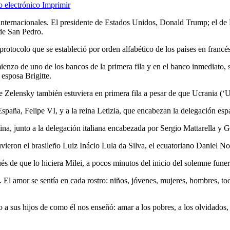
o electrónico
Imprimir
s internacionales. El presidente de Estados Unidos, Donald Trump; el d
 de San Pedro.
 protocolo que se estableció por orden alfabético de los países en francés
nzo de uno de los bancos de la primera fila y en el banco inmediato, se
esposa Brigitte.
 Zelensky también estuviera en primera fila a pesar de que Ucrania (‘Uk
spaña, Felipe VI, y a la reina Letizia, que encabezan la delegación esp
ina, junto a la delegación italiana encabezada por Sergio Mattarella y Gi
uvieron el brasileño Luiz Inácio Lula da Silva, el ecuatoriano Daniel 
ués de que lo hiciera Milei, a pocos minutos del inicio del solemne fun
l amor se sentía en cada rostro: niños, jóvenes, mujeres, hombres, tod
o a sus hijos de como él nos enseñó: amar a los pobres, a los olvidados