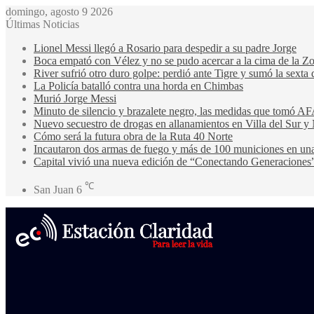
domingo, agosto 9 2026
Últimas Noticias
Lionel Messi llegó a Rosario para despedir a su padre Jorge
Boca empató con Vélez y no se pudo acercar a la cima de la Z
River sufrió otro duro golpe: perdió ante Tigre y sumó la sexta 
La Policía batalló contra una horda en Chimbas
Murió Jorge Messi
Minuto de silencio y brazalete negro, las medidas que tomó AF
Nuevo secuestro de drogas en allanamientos en Villa del Sur y 
Cómo será la futura obra de la Ruta 40 Norte
Incautaron dos armas de fuego y más de 100 municiones en u
Capital vivió una nueva edición de “Conectando Generaciones
℃
San Juan
6