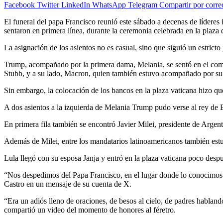
Facebook
Twitter
LinkedIn
WhatsApp
Telegram
Compartir por corre
El funeral del papa Francisco reunió este sábado a decenas de lídere
sentaron en primera línea, durante la ceremonia celebrada en la plaza
La asignación de los asientos no es casual, sino que siguió un estricto
Trump, acompañado por la primera dama, Melania, se sentó en el comie
Stubb, y a su lado, Macron, quien también estuvo acompañado por su 
Sin embargo, la colocación de los bancos en la plaza vaticana hizo que
A dos asientos a la izquierda de Melania Trump pudo verse al rey de E
En primera fila también se encontró Javier Milei, presidente de Argent
Además de Milei, entre los mandatarios latinoamericanos también est
Lula llegó con su esposa Janja y entró en la plaza vaticana poco desp
“Nos despedimos del Papa Francisco, en el lugar donde lo conocimos. E
Castro en un mensaje de su cuenta de X.
“Era un adiós lleno de oraciones, de besos al cielo, de padres habland
compartió un video del momento de honores al féretro.