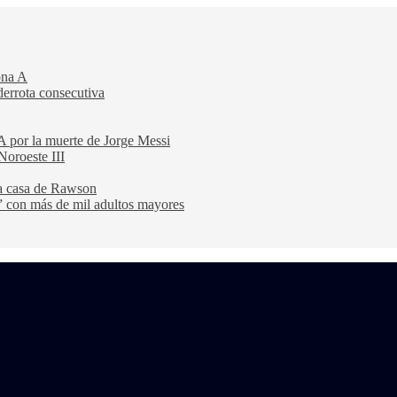
ona A
derrota consecutiva
A por la muerte de Jorge Messi
Noroeste III
na casa de Rawson
” con más de mil adultos mayores