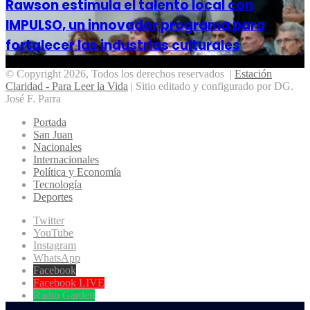
Rawson estimula el talento local con
IMPULSO, un innovador programa para
fortalecer las industrias culturales
© Copyright 2026, Todos los derechos reservados |
Estación
Claridad - Para Leer la Vida
| Sitio editado y configurado por DG.
José F. Parra
Portada
San Juan
Nacionales
Internacionales
Política y Economía
Tecnología
Deportes
Twitter
YouTube
Instagram
WhatsApp
Facebook
Facebook LIVE
Radio Garden