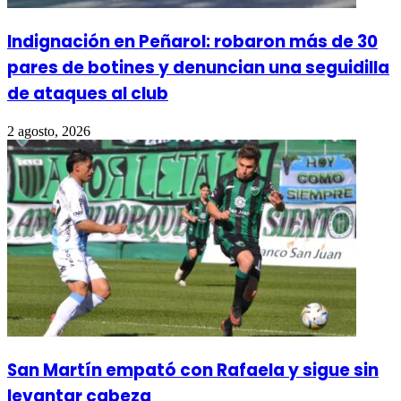
Indignación en Peñarol: robaron más de 30
pares de botines y denuncian una seguidilla
de ataques al club
2 agosto, 2026
San Martín empató con Rafaela y sigue sin
levantar cabeza