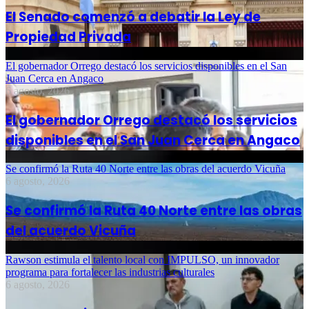
El Senado comenzó a debatir la Ley de
Propiedad Privada
El gobernador Orrego destacó los servicios disponibles en el San
Juan Cerca en Angaco
6 agosto, 2026
El gobernador Orrego destacó los servicios
disponibles en el San Juan Cerca en Angaco
Se confirmó la Ruta 40 Norte entre las obras del acuerdo Vicuña
6 agosto, 2026
Se confirmó la Ruta 40 Norte entre las obras
del acuerdo Vicuña
Rawson estimula el talento local con IMPULSO, un innovador
programa para fortalecer las industrias culturales
6 agosto, 2026