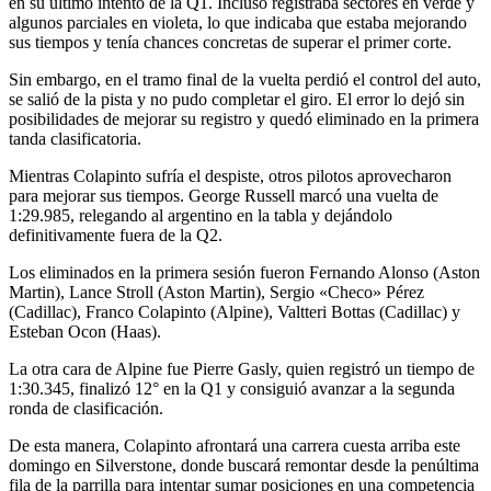
en su último intento de la Q1. Incluso registraba sectores en verde y
algunos parciales en violeta, lo que indicaba que estaba mejorando
sus tiempos y tenía chances concretas de superar el primer corte.
Sin embargo, en el tramo final de la vuelta perdió el control del auto,
se salió de la pista y no pudo completar el giro. El error lo dejó sin
posibilidades de mejorar su registro y quedó eliminado en la primera
tanda clasificatoria.
Mientras Colapinto sufría el despiste, otros pilotos aprovecharon
para mejorar sus tiempos. George Russell marcó una vuelta de
1:29.985, relegando al argentino en la tabla y dejándolo
definitivamente fuera de la Q2.
Los eliminados en la primera sesión fueron Fernando Alonso (Aston
Martin), Lance Stroll (Aston Martin), Sergio «Checo» Pérez
(Cadillac), Franco Colapinto (Alpine), Valtteri Bottas (Cadillac) y
Esteban Ocon (Haas).
La otra cara de Alpine fue Pierre Gasly, quien registró un tiempo de
1:30.345, finalizó 12° en la Q1 y consiguió avanzar a la segunda
ronda de clasificación.
De esta manera, Colapinto afrontará una carrera cuesta arriba este
domingo en Silverstone, donde buscará remontar desde la penúltima
fila de la parrilla para intentar sumar posiciones en una competencia