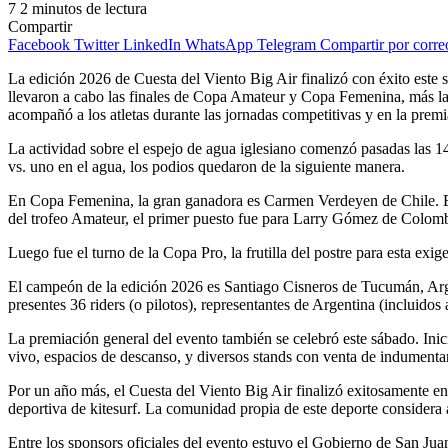
7
2 minutos de lectura
Compartir
Facebook
Twitter
LinkedIn
WhatsApp
Telegram
Compartir por corre
La edición 2026 de Cuesta del Viento Big Air finalizó con éxito este 
llevaron a cabo las finales de Copa Amateur y Copa Femenina, más la
acompañó a los atletas durante las jornadas competitivas y en la premi
La actividad sobre el espejo de agua iglesiano comenzó pasadas las 14
vs. uno en el agua, los podios quedaron de la siguiente manera.
En Copa Femenina, la gran ganadora es Carmen Verdeyen de Chile. El s
del trofeo Amateur, el primer puesto fue para Larry Gómez de Colombi
Luego fue el turno de la Copa Pro, la frutilla del postre para esta exig
El campeón de la edición 2026 es Santiago Cisneros de Tucumán, Arge
presentes 36 riders (o pilotos), representantes de Argentina (incluidos 
La premiación general del evento también se celebró este sábado. Inic
vivo, espacios de descanso, y diversos stands con venta de indumentar
Por un año más, el Cuesta del Viento Big Air finalizó exitosamente en 
deportiva de kitesurf. La comunidad propia de este deporte considera a
Entre los sponsors oficiales del evento estuvo el Gobierno de San Ju