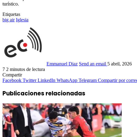
turístico.
Etiquetas
big air
Iglesia
Emmanuel Diaz
Send an email
5 abril, 2026
7
2 minutos de lectura
Compartir
Facebook
Twitter
LinkedIn
WhatsApp
Telegram
Compartir por corre
Publicaciones relacionadas