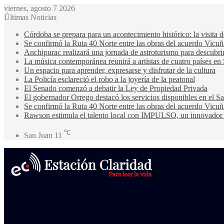
viernes, agosto 7 2026
Últimas Noticias
Córdoba se prepara para un acontecimiento histórico: la visita
Se confirmó la Ruta 40 Norte entre las obras del acuerdo Vicuñ
Anchipurac realizará una jornada de astroturismo para descubrir
La música contemporánea reunirá a artistas de cuatro países en
Un espacio para aprender, expresarse y disfrutar de la cultura
La Policía esclareció el robo a la joyería de la peatonal
El Senado comenzó a debatir la Ley de Propiedad Privada
El gobernador Orrego destacó los servicios disponibles en el 
Se confirmó la Ruta 40 Norte entre las obras del acuerdo Vicuñ
Rawson estimula el talento local con IMPULSO, un innovador pr
℃
San Juan
11