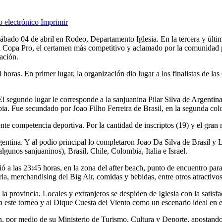
o electrónico
Imprimir
sábado 04 de abril en Rodeo, Departamento Iglesia. En la tercera y últ
 Copa Pro, el certamen más competitivo y aclamado por la comunidad pr
ación.
 horas. En primer lugar, la organización dio lugar a los finalistas de
egundo lugar le corresponde a la sanjuanina Pilar Silva de Argentina 
a. Fue secundado por Joao Filho Ferreira de Brasil, en la segunda col
ente competencia deportiva. Por la cantidad de inscriptos (19) y el gran ni
ntina. Y al podio principal lo completaron Joao Da Silva de Brasil y 
algunos sanjuaninos), Brasil, Chile, Colombia, Italia e Israel.
ió a las 23:45 horas, en la zona del after beach, punto de encuentro par
ia, merchandising del Big Air, comidas y bebidas, entre otros atractivos
la provincia. Locales y extranjeros se despiden de Iglesia con la satis
 este torneo y al Dique Cuesta del Viento como un escenario ideal en el
an, por medio de su Ministerio de Turismo, Cultura y Deporte, apostan