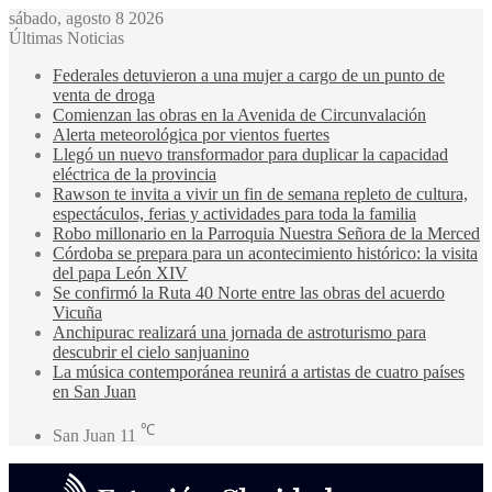
sábado, agosto 8 2026
Últimas Noticias
Federales detuvieron a una mujer a cargo de un punto de
venta de droga
Comienzan las obras en la Avenida de Circunvalación
Alerta meteorológica por vientos fuertes
Llegó un nuevo transformador para duplicar la capacidad
eléctrica de la provincia
Rawson te invita a vivir un fin de semana repleto de cultura,
espectáculos, ferias y actividades para toda la familia
Robo millonario en la Parroquia Nuestra Señora de la Merced
Córdoba se prepara para un acontecimiento histórico: la visita
del papa León XIV
Se confirmó la Ruta 40 Norte entre las obras del acuerdo
Vicuña
Anchipurac realizará una jornada de astroturismo para
descubrir el cielo sanjuanino
La música contemporánea reunirá a artistas de cuatro países
en San Juan
℃
San Juan
11