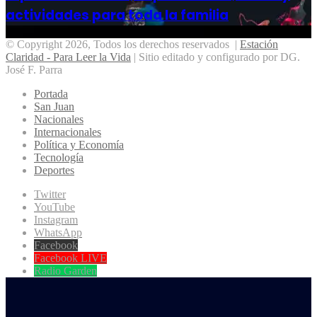
actividades para toda la familia
© Copyright 2026, Todos los derechos reservados |
Estación
Claridad - Para Leer la Vida
| Sitio editado y configurado por DG.
José F. Parra
Portada
San Juan
Nacionales
Internacionales
Política y Economía
Tecnología
Deportes
Twitter
YouTube
Instagram
WhatsApp
Facebook
Facebook LIVE
Radio Garden