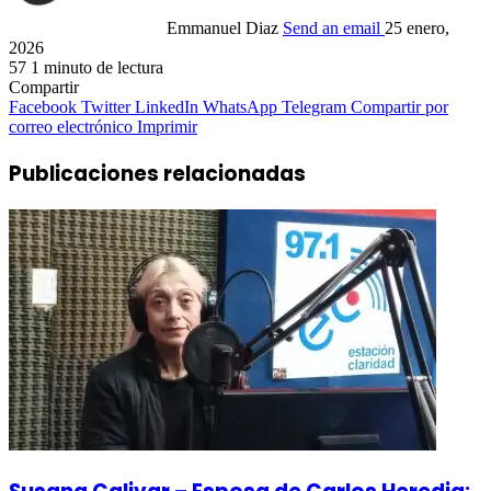
Emmanuel Diaz
Send an email
25 enero,
2026
57
1 minuto de lectura
Compartir
Facebook
Twitter
LinkedIn
WhatsApp
Telegram
Compartir por
correo electrónico
Imprimir
Publicaciones relacionadas