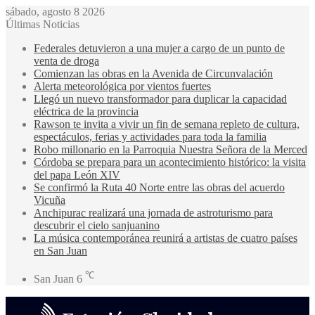
sábado, agosto 8 2026
Últimas Noticias
Federales detuvieron a una mujer a cargo de un punto de
venta de droga
Comienzan las obras en la Avenida de Circunvalación
Alerta meteorológica por vientos fuertes
Llegó un nuevo transformador para duplicar la capacidad
eléctrica de la provincia
Rawson te invita a vivir un fin de semana repleto de cultura,
espectáculos, ferias y actividades para toda la familia
Robo millonario en la Parroquia Nuestra Señora de la Merced
Córdoba se prepara para un acontecimiento histórico: la visita
del papa León XIV
Se confirmó la Ruta 40 Norte entre las obras del acuerdo
Vicuña
Anchipurac realizará una jornada de astroturismo para
descubrir el cielo sanjuanino
La música contemporánea reunirá a artistas de cuatro países
en San Juan
℃
San Juan
6