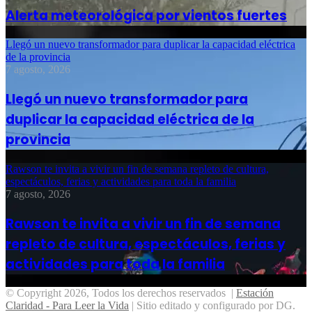
Alerta meteorológica por vientos fuertes
Llegó un nuevo transformador para duplicar la capacidad eléctrica
de la provincia
7 agosto, 2026
Llegó un nuevo transformador para
duplicar la capacidad eléctrica de la
provincia
Rawson te invita a vivir un fin de semana repleto de cultura,
espectáculos, ferias y actividades para toda la familia
7 agosto, 2026
Rawson te invita a vivir un fin de semana
repleto de cultura, espectáculos, ferias y
actividades para toda la familia
© Copyright 2026, Todos los derechos reservados |
Estación
Claridad - Para Leer la Vida
| Sitio editado y configurado por DG.