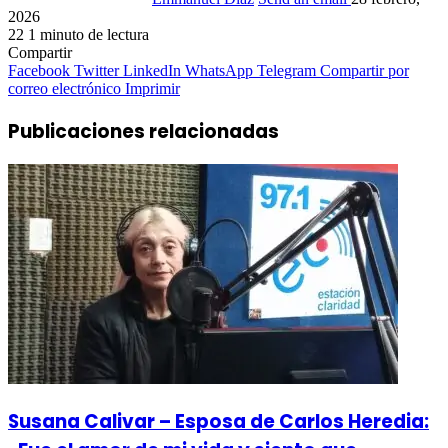
2026
22
1 minuto de lectura
Compartir
Facebook
Twitter
LinkedIn
WhatsApp
Telegram
Compartir por
correo electrónico
Imprimir
Publicaciones relacionadas
Susana Calivar – Esposa de Carlos Heredia: