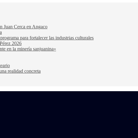
San Juan Cerca en Angaco
a
ograma para fortalecer las industrias culturales
 Pérez 2026
nte en la minería sanjuanina»
teario
una realidad concreta