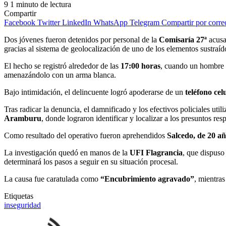
9
1 minuto de lectura
Compartir
Facebook
Twitter
LinkedIn
WhatsApp
Telegram
Compartir por corre
Dos jóvenes fueron detenidos por personal de la
Comisaría 27ª
acusad
gracias al sistema de geolocalización de uno de los elementos sustraíd
El hecho se registró alrededor de las
17:00 horas
, cuando un hombre
amenazándolo con un arma blanca.
Bajo intimidación, el delincuente logró apoderarse de un
teléfono ce
Tras radicar la denuncia, el damnificado y los efectivos policiales uti
Aramburu
, donde lograron identificar y localizar a los presuntos res
Como resultado del operativo fueron aprehendidos
Salcedo, de 20 a
La investigación quedó en manos de la
UFI Flagrancia
, que dispuso
determinará los pasos a seguir en su situación procesal.
La causa fue caratulada como
“Encubrimiento agravado”
, mientras
Etiquetas
inseguridad