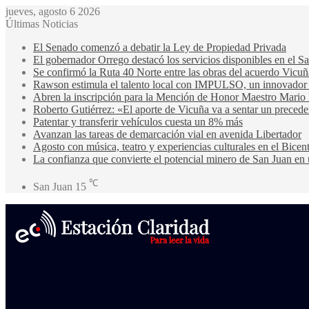
jueves, agosto 6 2026
Últimas Noticias
El Senado comenzó a debatir la Ley de Propiedad Privada
El gobernador Orrego destacó los servicios disponibles en el 
Se confirmó la Ruta 40 Norte entre las obras del acuerdo Vicuñ
Rawson estimula el talento local con IMPULSO, un innovador pr
Abren la inscripción para la Mención de Honor Maestro Mario
Roberto Gutiérrez: «El aporte de Vicuña va a sentar un precede
Patentar y transferir vehículos cuesta un 8% más
Avanzan las tareas de demarcación vial en avenida Libertador
Agosto con música, teatro y experiencias culturales en el Bicen
La confianza que convierte el potencial minero de San Juan en 
℃
San Juan
15