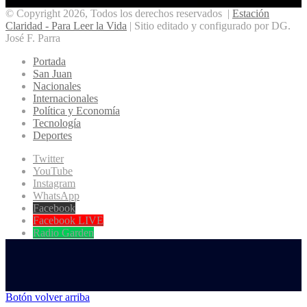
© Copyright 2026, Todos los derechos reservados |
Estación
Claridad - Para Leer la Vida
| Sitio editado y configurado por DG.
José F. Parra
Portada
San Juan
Nacionales
Internacionales
Política y Economía
Tecnología
Deportes
Twitter
YouTube
Instagram
WhatsApp
Facebook
Facebook LIVE
Radio Garden
Botón volver arriba