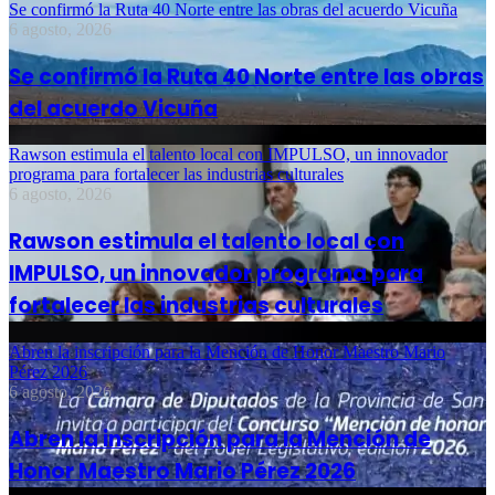
Se confirmó la Ruta 40 Norte entre las obras del acuerdo Vicuña
6 agosto, 2026
Se confirmó la Ruta 40 Norte entre las obras
del acuerdo Vicuña
Rawson estimula el talento local con IMPULSO, un innovador
programa para fortalecer las industrias culturales
6 agosto, 2026
Rawson estimula el talento local con
IMPULSO, un innovador programa para
fortalecer las industrias culturales
Abren la inscripción para la Mención de Honor Maestro Mario
Pérez 2026
6 agosto, 2026
Abren la inscripción para la Mención de
Honor Maestro Mario Pérez 2026