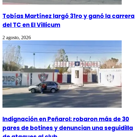
Tobías Martínez largó 31ro y ganó la carrera
del TC en El Villicum
2 agosto, 2026
Indignación en Peñarol: robaron más de 30
pares de botines y denuncian una seguidilla
de ataques al club