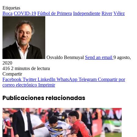
Etiquetas
Boca
COVID-19
Fútbol de Primera
Independiente
River
Vélez
Osvaldo Benmuyal
Send an email
9 agosto,
2020
416
2 minutos de lectura
Compartir
Facebook
Twitter
LinkedIn
WhatsApp
Telegram
Compartir por
correo electrónico
Imprimir
Publicaciones relacionadas