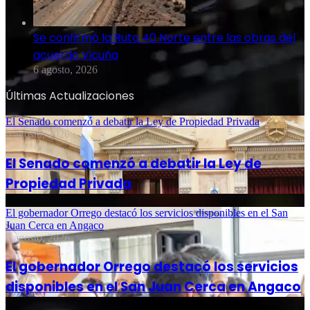
Se confirmó la Ruta 40 Norte entre las obras del
acuerdo Vicuña
6 agosto, 2026
Últimas Actualizaciones
El Senado comenzó a debatir la Ley de Propiedad Privada
6 agosto, 2026
El Senado comenzó a debatir la Ley de
Propiedad Privada
El gobernador Orrego destacó los servicios disponibles en el San
Juan Cerca en Angaco
6 agosto, 2026
El gobernador Orrego destacó los servicios
disponibles en el San Juan Cerca en Angaco