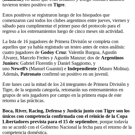
tuvieron testeo positivo en
Tigre
.
Estos positivos se registraron luego de los hisopados que
comenzaron casi todos los clubes argentinos entre jueves, viernes y
sábado para cumplimentar el primer paso del protocolo para el
regreso a los entrenamientos luego de cinco meses sin actividad.
La lista de 16 jugadores de Primera División se completa con
aquellos que ya había registrado un testeo antes de estos análisis:
cuatro jugadores de
Godoy Cruz
: Valentín Burgoa, Agustín
Álvarez, Marcelo Freites y Agustín Manzur; dos de
Argentinos
Juniors
: Gabriel Florentín y Daniel Saggiomo, y
uno
Newell’s
(Manuel Guanini) e
Independiente
(Mauro Molina).
Además,
Patronato
confirmó un positivo en un juvenil.
Este lunes casi la mitad de los 24 integrantes de Primera División y
Tigre, de la segunda categoría, retomarán sus entrenamientos en
grupos de seis jugadores por campo en la primera etapa de este
retorno a las prácticas.
Boca, River, Racing, Defensa y Justicia junto con Tigre son los
únicos con competencia confirmada con el reinicio de la Copa
Libertadores prevista para el 15 de septiembre
, porque todavía
no se acordó con el Gobierno Nacional la fecha para el retorno de la
competencia doméstica.