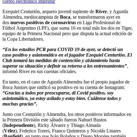
correo electrónico
Imprimir
Ezequiel Centurión, arquero juvenil suplente de
River
, y Agustín
Almendra, mediocampista de
Boca
, se transformaron ayer en
dos
nuevos positivos de coronavirus
en Liga Profesional de
Fútbol Argentino (LPF), que suma 16 en total más los dos en Tigre,
equipo de la Primera Nacional pero que disputa la actual edición de
la Copa Libertadores.
“En los estudios PCR para COVID 19 de ayer, se detectó un
caso positivo y asintomático en el jugador Ezequiel Centurión. El
Club tomará las medidas de contención y aislamiento hasta
superar su situación y definir su retorno a los entrenamientos”
,
informó River en sus cuentas oficiales.
En tanto, en el caso de Agustín Almendra fue el propio jugador de
Boca Juniors que ratificó su positivo en su cuenta de Instagram:
“Gracias a todos por preocuparse, di Covid positivo, soy
asintomático, ya estoy asilado y estoy bien. Cuídense todos y
muchas gracias”.
Junto con Centurión y Almendra, los otros positivos informados en
la Primera División este sábado fueron Nahuel Bustos
(
Independiente
), Ricky Álvarez y Thiago Almada
(
Vélez
), Federico Torres, Franco Quinteros y Nicolás Linares
(
Banfield
), en tanto que Iván Bolaños y Diego Morales también