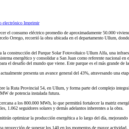
o electrónico
Imprimir
r el consumo eléctrico promedio de aproximadamente 50.000 viviendas,
celo Orrego, recorrió la obra ubicada en el departamento Ullum, donde 
la construcción del Parque Solar Fotovoltaico Ullum Alfa, una infraestr
 sistema energético y consolidar a San Juan como referente nacional en e
para el desafío del mundo que viene. Este parque es el más grande de la
ctualmente presenta un avance general del 43%, atravesando una etapa 
obre la Ruta Provincial 54, en Ullum, y forma parte del complejo integ
 MW de potencia instalada futura.
cana a los 800.000 MWh, lo que permitirá fortalecer la matriz energéti
ales, 1.062 seguidores solares y demás adelantos inherentes a la obra.
mitirán optimizar la producción energética a lo largo del día, mejorando 
una proyección de superar los 140 en los momentos de mayor actividad. E