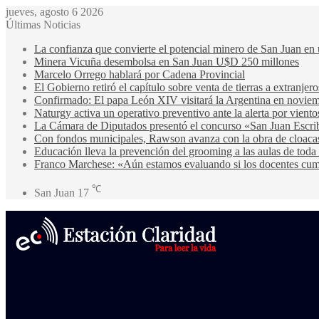
jueves, agosto 6 2026
Últimas Noticias
La confianza que convierte el potencial minero de San Juan en 
Minera Vicuña desembolsa en San Juan U$D 250 millones
Marcelo Orrego hablará por Cadena Provincial
El Gobierno retiró el capítulo sobre venta de tierras a extranjero
Confirmado: El papa León XIV visitará la Argentina en noviem
Naturgy activa un operativo preventivo ante la alerta por viento
La Cámara de Diputados presentó el concurso «San Juan Escri
Con fondos municipales, Rawson avanza con la obra de cloa
Educación lleva la prevención del grooming a las aulas de toda 
Franco Marchese: «Aún estamos evaluando si los docentes cump
℃
San Juan
17