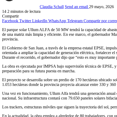
Claudia Schall
Send an email
29 mayo, 2026
14
2 minutos de lectura
Compartir
Facebook
Twitter
LinkedIn
WhatsApp
Telegram
Compartir por corre
El parque solar Ullum ALFA de 50 MW tendrá la capacidad de abastece
de una matriz más limpia y eficiente. En ese marco, el gobernador Mar
provincia.
El Gobierno de San Juan, a través de la empresa estatal EPSE, impulsa 
orientada a ampliar la capacidad de generación eléctrica, fortalecer el
Durante el recorrido, el gobernador dijo que “esto es muy importante 
La obra es ejecutada por IMPSA bajo supervisión técnica de EPSE, y a
preparación para su futura puesta en marcha.
El proyecto se desarrolla sobre un predio de 170 hectáreas ubicado s
1.053 hectáreas donde la provincia proyecta alcanzar entre 330 y 360
Una vez en funcionamiento, Ullum Alfa tendrá una generación anual cer
nacional. Su infraestructura contará con 79.650 paneles solares bifaci
Los trackers, estructuras móviles que siguen la trayectoria del sol, per
En la actualidad, la obra emplea a alrededor de 80 trabajadores, con 