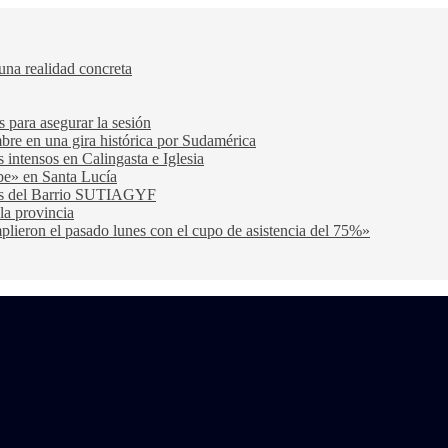
una realidad concreta
s para asegurar la sesión
bre en una gira histórica por Sudamérica
s intensos en Calingasta e Iglesia
be» en Santa Lucía
cas del Barrio SUTIAGYF
la provincia
lieron el pasado lunes con el cupo de asistencia del 75%»