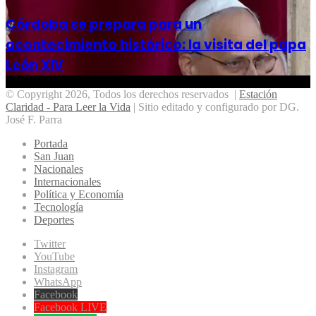
Córdoba se prepara para un
acontecimiento histórico: la visita del papa
León XIV
© Copyright 2026, Todos los derechos reservados |
Estación
Claridad - Para Leer la Vida
| Sitio editado y configurado por DG.
José F. Parra
Portada
San Juan
Nacionales
Internacionales
Política y Economía
Tecnología
Deportes
Twitter
YouTube
Instagram
WhatsApp
Facebook
Facebook LIVE