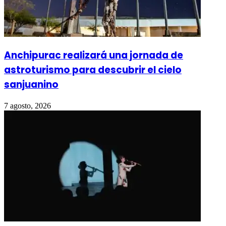
Anchipurac realizará una jornada de
astroturismo para descubrir el cielo
sanjuanino
7 agosto, 2026