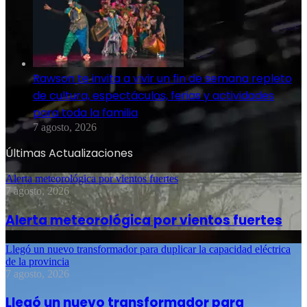
Rawson te invita a vivir un fin de semana repleto
de cultura, espectáculos, ferias y actividades
para toda la familia
7 agosto, 2026
Últimas Actualizaciones
Alerta meteorológica por vientos fuertes
7 agosto, 2026
Alerta meteorológica por vientos fuertes
Llegó un nuevo transformador para duplicar la capacidad eléctrica
de la provincia
7 agosto, 2026
Llegó un nuevo transformador para