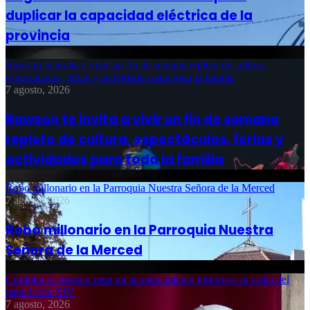
duplicar la capacidad eléctrica de la
provincia
Rawson te invita a vivir un fin de semana repleto de cultura,
espectáculos, ferias y actividades para toda la familia
7 agosto, 2026
Rawson te invita a vivir un fin de semana
repleto de cultura, espectáculos, ferias y
actividades para toda la familia
Robo millonario en la Parroquia Nuestra Señora de la Merced
7 agosto, 2026
Robo millonario en la Parroquia Nuestra
Señora de la Merced
Córdoba se prepara para un acontecimiento histórico: la visita del
papa León XIV
7 agosto, 2026