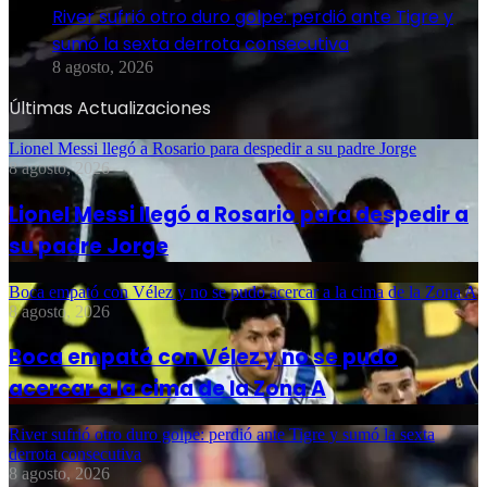
River sufrió otro duro golpe: perdió ante Tigre y
sumó la sexta derrota consecutiva
8 agosto, 2026
Últimas Actualizaciones
Lionel Messi llegó a Rosario para despedir a su padre Jorge
8 agosto, 2026
Lionel Messi llegó a Rosario para despedir a
su padre Jorge
Boca empató con Vélez y no se pudo acercar a la cima de la Zona A
8 agosto, 2026
Boca empató con Vélez y no se pudo
acercar a la cima de la Zona A
River sufrió otro duro golpe: perdió ante Tigre y sumó la sexta
derrota consecutiva
8 agosto, 2026