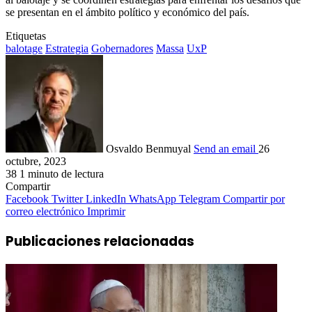
se presentan en el ámbito político y económico del país.
Etiquetas
balotage
Estrategia
Gobernadores
Massa
UxP
Osvaldo Benmuyal
Send an email
26
octubre, 2023
38
1 minuto de lectura
Compartir
Facebook
Twitter
LinkedIn
WhatsApp
Telegram
Compartir por
correo electrónico
Imprimir
Publicaciones relacionadas