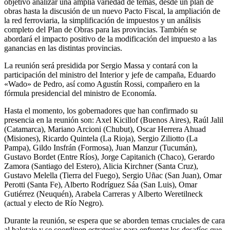
objetivo analizar una amplia variedad de temas, desde un plan de
obras hasta la discusión de un nuevo Pacto Fiscal, la ampliación de
la red ferroviaria, la simplificación de impuestos y un análisis
completo del Plan de Obras para las provincias. También se
abordará el impacto positivo de la modificación del impuesto a las
ganancias en las distintas provincias.
La reunión será presidida por Sergio Massa y contará con la
participación del ministro del Interior y jefe de campaña, Eduardo
«Wado» de Pedro, así como Agustín Rossi, compañero en la
fórmula presidencial del ministro de Economía.
Hasta el momento, los gobernadores que han confirmado su
presencia en la reunión son: Axel Kicillof (Buenos Aires), Raúl Jalil
(Catamarca), Mariano Arcioni (Chubut), Oscar Herrera Ahuad
(Misiones), Ricardo Quintela (La Rioja), Sergio Ziliotto (La
Pampa), Gildo Insfrán (Formosa), Juan Manzur (Tucumán),
Gustavo Bordet (Entre Ríos), Jorge Capitanich (Chaco), Gerardo
Zamora (Santiago del Estero), Alicia Kirchner (Santa Cruz),
Gustavo Melella (Tierra del Fuego), Sergio Uñac (San Juan), Omar
Perotti (Santa Fe), Alberto Rodríguez Sáa (San Luis), Omar
Gutiérrez (Neuquén), Arabela Carreras y Alberto Weretilneck
(actual y electo de Río Negro).
Durante la reunión, se espera que se aborden temas cruciales de cara
al balotaje y se coordinen estrategias para enfrentar los desafíos que