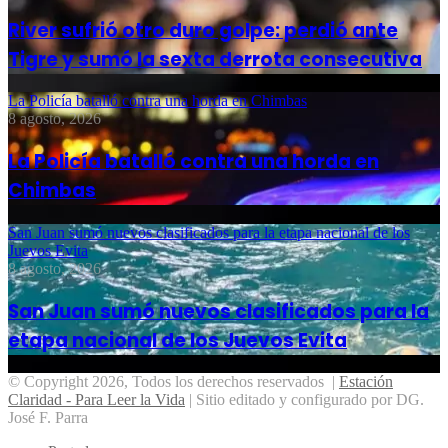
River sufrió otro duro golpe: perdió ante
Tigre y sumó la sexta derrota consecutiva
La Policía batalló contra una horda en Chimbas
8 agosto, 2026
La Policía batalló contra una horda en
Chimbas
San Juan sumó nuevos clasificados para la etapa nacional de los
Juevos Evita
8 agosto, 2026
San Juan sumó nuevos clasificados para la
etapa nacional de los Juevos Evita
© Copyright 2026, Todos los derechos reservados |
Estación
Claridad - Para Leer la Vida
| Sitio editado y configurado por DG.
José F. Parra