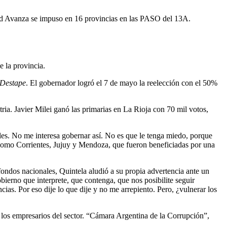
rtad Avanza se impuso en 16 provincias en las PASO del 13A.
e la provincia.
 Destape
. El gobernador logró el 7 de mayo la reelección con el 50%
ria. Javier Milei ganó las primarias en La Rioja con 70 mil votos,
iales. No me interesa gobernar así. No es que le tenga miedo, porque
mo como Corrientes, Jujuy y Mendoza, que fueron beneficiadas por una
fondos nacionales, Quintela aludió a su propia advertencia ante un
erno que interprete, que contenga, que nos posibilite seguir
cias. Por eso dije lo que dije y no me arrepiento. Pero, ¿vulnerar los
 a los empresarios del sector. “Cámara Argentina de la Corrupción”,