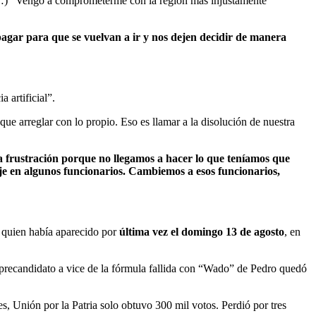
…)
“Vengo a comprometerme con la región más injustamente
pagar para que se vuelvan a ir y nos dejen decidir de manera
 artificial”.
que arreglar con lo propio. Eso es llamar a la disolución de nuestra
 frustración porque no llegamos a hacer lo que teníamos que
aje en algunos funcionarios. Cambiemos a esos funcionarios,
, quien había aparecido por
última vez el domingo 13 de agosto
, en
precandidato a vice de la fórmula fallida con “Wado” de Pedro quedó
 Unión por la Patria solo obtuvo 300 mil votos. Perdió por tres