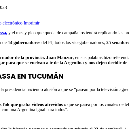
2023
o electrónico
Imprimir
ssa,
y el mes y pico que queda de campaña los tendrá replicando las p
a
de
14 gobernadores
del PJ, todos los vicegobernadores,
25 senador
ernador de la provincia, Juan Manzur
, en sus palabras hizo referen
gar para que se vuelvan a ir de la Argentina y nos dejen decidir 
MASSA EN TUCUMÁN
la presidencia haciendo alusión a que se “pasean por la televisión agred
ikTok que graba videos atrevidos
o que se pasea por los canales de te
 con una Argentina igual para todos”.