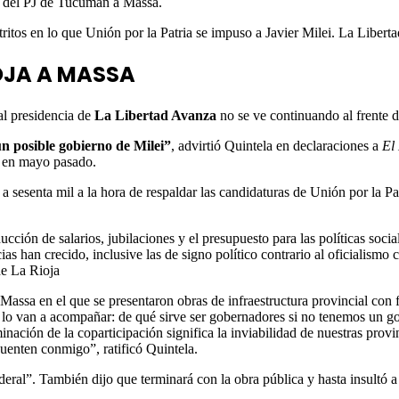
a del PJ de Tucumán a Massa.
tritos en lo que Unión por la Patria se impuso a Javier Milei. La Libe
IOJA A MASSA
al presidencia de
La Libertad Avanza
no se ve continuando al frente d
n posible gobierno de Milei”
, advirtió Quintela en declaraciones a
El
o en mayo pasado.
 sesenta mil a la hora de respaldar las candidaturas de Unión por la Pat
cción de salarios, jubilaciones y el presupuesto para las políticas soc
ias han crecido, inclusive las de signo político contrario al oficialis
de La Rioja
assa en el que se presentaron obras de infraestructura provincial con 
o van a acompañar: de qué sirve ser gobernadores si no tenemos un gobi
ación de la coparticipación significa la inviabilidad de nuestras provin
uenten conmigo”, ratificó Quintela.
ederal”. También dijo que terminará con la obra pública y hasta insultó