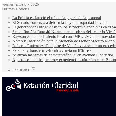
viernes, agosto 7 2026
Últimas Noticias
La Policía esclareció el robo a la joyería de la peatonal
El Senado comenzó a debatir la Ley de Propiedad Privada
El gobernador Orrego destacó los servicios disponibles en el 
Se confirmó la Ruta 40 Norte entre las obras del acuerdo Vicuñ
Rawson estimula el talento local con IMPULSO, un innovador pr
Abren la inscripción para la Mención de Honor Maestro Mario
Roberto Gutiérrez: «El aporte de Vicuña va a sentar un precede
Patentar y transferir vehículos cuesta un 8% más
Avanzan las tareas de demarcación vial en avenida Libertador
Agosto con música, teatro y experiencias culturales en el Bicen
℃
San Juan
8