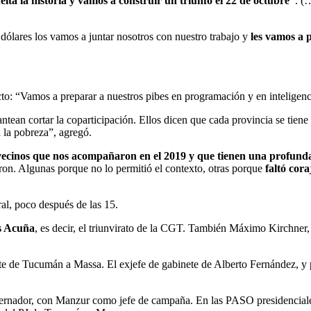
lta la historia y vamos a construir un triunfo el 22 de octubre”
. (
dólares los vamos a juntar nosotros con nuestro trabajo y
les vamos a 
to: “Vamos a preparar a nuestros pibes en programación y en inteligencia
tean cortar la coparticipación. Ellos dicen que cada provincia se tiene 
a la pobreza”, agregó.
vecinos que nos acompañaron en el 2019 y que tienen una profunda
n. Algunas porque no lo permitió el contexto, otras porque
faltó cor
ral, poco después de las 15.
s Acuña
, es decir, el triunvirato de la CGT. También Máximo Kirchner
te de Tucumán a Massa. El exjefe de gabinete de Alberto Fernández, y 
rnador, con Manzur como jefe de campaña. En las PASO presidenciales,