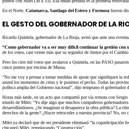
puntos con Milei (36 a 33). Esa mitad perdida es la promesa renovad
En el Norte,
Catamarca, Santiago del Estero y Formosa
fueron dis
EL GESTO DEL GOBERNADOR DE LA R
Ricardo Quintela, gobernador de La Rioja, avisó que ante una eventu
“Como gobernador va a ser muy difícil continuar la gestión con u
de los votos, casi veinte más que su seguidor de Juntos por el Cambi
Pero los cien mil votos que avalaron a Quintela, en las PASO pasaron a
cinco puntos por encima de Massa.
“No me voy a prestar a tomar medidas de ajuste que signifiquen la redu
asumí los momentos de crisis y le pusimos el pecho. Todas las provinc
política amplia del Gobierno nacional”, dijo temprano el gobernador 
Horas más tarde, en un acto que compartió por vía remota con Sergio M
triunfo de Milei: “Yo dije algo que muchos compañeros gobernadores l
desarrollándonos. ¿Se imaginan si desaparece la obra pública? La elimin
derechos de la gente? ¿Hacer retroceder a nuestra provincia? No, no c
Milei ya declaró que de ser presidente eliminará “la coparticipación f
chicaneó Milei, remplazando “Construcción”.