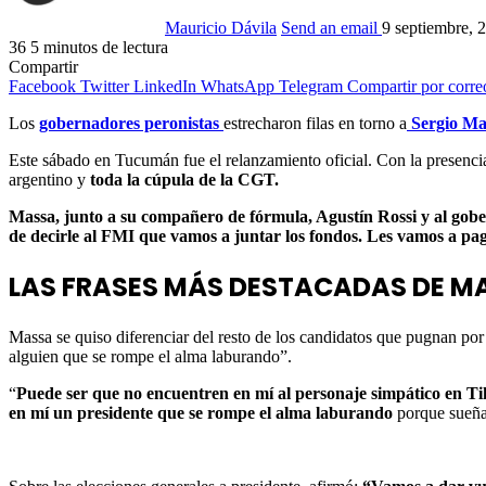
Mauricio Dávila
Send an email
9 septiembre, 
36
5 minutos de lectura
Compartir
Facebook
Twitter
LinkedIn
WhatsApp
Telegram
Compartir por corre
Los
gobernadores peronistas
estrecharon filas en torno a
Sergio Ma
Este sábado en Tucumán fue el relanzamiento oficial. Con la presenci
argentino y
toda la cúpula de la CGT.
Massa, junto a su compañero de fórmula, Agustín Rossi y al gob
de decirle al FMI que vamos a juntar los fondos. Les vamos a pa
LAS FRASES MÁS DESTACADAS DE 
Massa se quiso diferenciar del resto de los candidatos que pugnan por 
alguien que se rompe el alma laburando”.
“
Puede ser que no encuentren en mí al personaje simpático en T
en mí un presidente que se rompe el alma laburando
porque sueña