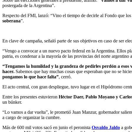
Sobre las elecciones generales a presidente, afirmó:
“Vamos a dar vue
postergada de la Argentina”.
Respecto del FMI, lanzó: “Vino el tiempo de decirle al Fondo que los 
soberana
”.
En clave de campaña, señaló parte de sus objetivos en caso de ser elec
“Vengo a convocar a un nuevo pacto federal en la Argentina. Ellos plan
patria, es condenar a la mayoría de las provincias del norte argentino 
“Tengamos la humildad y la grandeza de pedirles perdón a esos 
hacer.
Sabemos que hay muchas cosas que esperaban que no se hiciero
pongamos lo que hace falta”
, cerró.
El acto central, con gran despliegue, tuvo lugar en el Hipódromo cent
Entre los presentes estuvieron
Héctor Daer, Pablo Moyano y Carlo
un búnker.
“Lo vamos a dar vuelta”, le prometió Juan Manzur, gobernador salien
a cargo de organizar la cumbre.
Más de 600 mil votos sacó en junio el peronista
Osvaldo Jaldo
a gobe