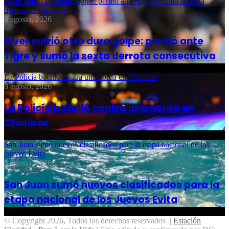
River sufrió otro duro golpe: perdió ante Tigre y sumó la sexta
derrota consecutiva
8 agosto, 2026
River sufrió otro duro golpe: perdió ante
Tigre y sumó la sexta derrota consecutiva
La Policía batalló contra una horda en Chimbas
8 agosto, 2026
La Policía batalló contra una horda en
Chimbas
San Juan sumó nuevos clasificados para la etapa nacional de los
Juevos Evita
8 agosto, 2026
San Juan sumó nuevos clasificados para la
etapa nacional de los Juevos Evita
© Copyright 2026, Todos los derechos reservados |
Estación