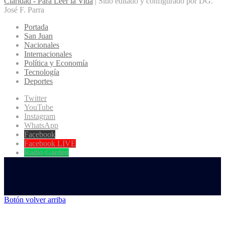
Claridad - Para Leer la Vida
| Sitio editado y configurado por DG.
José F. Parra
Portada
San Juan
Nacionales
Internacionales
Política y Economía
Tecnología
Deportes
Twitter
YouTube
Instagram
WhatsApp
Facebook
Facebook LIVE
Radio Garden
Botón volver arriba