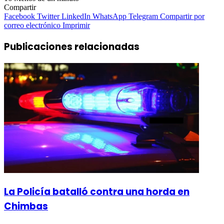
Compartir
Facebook
Twitter
LinkedIn
WhatsApp
Telegram
Compartir por
correo electrónico
Imprimir
Publicaciones relacionadas
La Policía batalló contra una horda en
Chimbas