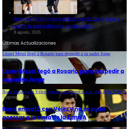
River sufrió otro duro golpe: perdió ante Tigre y
sumó la sexta derrota consecutiva
8 agosto, 2026
Últimas Actualizaciones
Lionel Messi llegó a Rosario para despedir a su padre Jorge
8 agosto, 2026
Lionel Messi llegó a Rosario para despedir a
su padre Jorge
Boca empató con Vélez y no se pudo acercar a la cima de la Zona A
8 agosto, 2026
Boca empató con Vélez y no se pudo
acercar a la cima de la Zona A