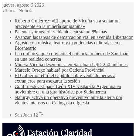
jueves, agosto 6 2026
Últimas Noticias
Roberto Gutiérrez: «El aporte de Vicuña va a sentar un
precedente en la minería sanjuanina»
Patentar y transferir vehículos cuesta un 8% más
Avanzan las tareas de demarcación vial en avenida Libertador
Agosto con música, teatro y experiencias culturales en el
Bicenteario
La confianza que convierte el potencial minero de San Juan
en una realidad concreta
Minera Vicuña desembolsa en San Juan U$D 250 millones
Marcelo Orrego hablará por Cadena Provincial
El Gobierno retiró el capítulo sobre venta de tierras a
extranjeros para asegurar la sesión
Confirmado: El papa León XIV visitará la Argentina en
noviembre en una gira histórica por Sudamérica
Naturgy activa un operativo preventivo ante la alerta por
vientos intensos en Calingasta e Iglesia
℃
San Juan
12