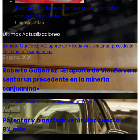
Avanzan las tareas de demarcación vial en
avenida Libertador
6 agosto, 2026
Últimas Actualizaciones
Roberto Gutiérrez: «El aporte de Vicuña va a sentar un precedente
en la minería sanjuanina»
6 agosto, 2026
Roberto Gutiérrez: «El aporte de Vicuña va a
sentar un precedente en la minería
sanjuanina»
Patentar y transferir vehículos cuesta un 8% más
6 agosto, 2026
Patentar y transferir vehículos cuesta un
8% más