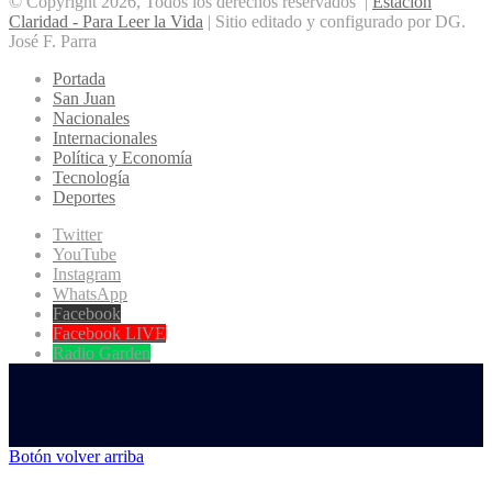
© Copyright 2026, Todos los derechos reservados |
Estación
Claridad - Para Leer la Vida
| Sitio editado y configurado por DG.
José F. Parra
Portada
San Juan
Nacionales
Internacionales
Política y Economía
Tecnología
Deportes
Twitter
YouTube
Instagram
WhatsApp
Facebook
Facebook LIVE
Radio Garden
Botón volver arriba