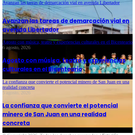
Avanzan las tareas de demarcación vial en avenida Libertador
6 agosto, 2026
Avanzan las tareas de demarcación vial en
avenida Libertador
Agosto con música, teatro y experiencias culturales en el Bicenteario
6 agosto, 2026
Agosto con música, teatro y experiencias
culturales en el Bicenteario
La confianza que convierte el potencial minero de San Juan en una
realidad concreta
5 agosto, 2026
La confianza que convierte el potencial
minero de San Juan en una realidad
concreta