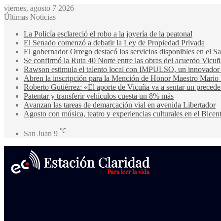
viernes, agosto 7 2026
Últimas Noticias
La Policía esclareció el robo a la joyería de la peatonal
El Senado comenzó a debatir la Ley de Propiedad Privada
El gobernador Orrego destacó los servicios disponibles en el 
Se confirmó la Ruta 40 Norte entre las obras del acuerdo Vicuñ
Rawson estimula el talento local con IMPULSO, un innovador pr
Abren la inscripción para la Mención de Honor Maestro Mario
Roberto Gutiérrez: «El aporte de Vicuña va a sentar un precede
Patentar y transferir vehículos cuesta un 8% más
Avanzan las tareas de demarcación vial en avenida Libertador
Agosto con música, teatro y experiencias culturales en el Bicen
℃
San Juan
9