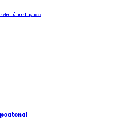
o electrónico
Imprimir
a peatonal