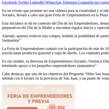
Facebook
Twitter
LinkedIn
WhatsApp
Telegram
Compartir por corre
En un evento que promete ser una vidriera para la creatividad y el t
Sociales, llevará a cabo una gran Feria de Emprendedores en la Plaza S
Esta iniciativa se da en contexto del Día de los Emprendedores, desta
preparativos del Día de la Madre y encontrar regalos únicos y especial
Además, quienes realicen una compra, tendrán la posibilidad de parti
Sanjuanina”.
La Feria de Emprendedores contará con la participación de más de 100
joyería hasta productos gourmet y ropa de diseño. Los visitantes pod
En ese sentido, la directora de Emprendedores Sociales, Verónica Días,
brindando apoyo a los pequeños emprendedores sanjuaninos”.
Cabe destacar, que uno de los objetivos del Programa “Hilar San Juan”
además con 6 locales en la provincia de San Juan, y un punto de vent