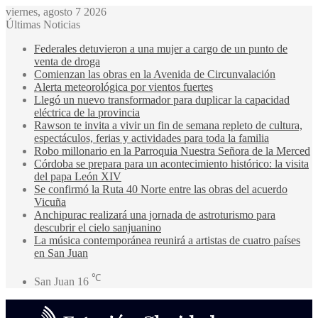
viernes, agosto 7 2026
Últimas Noticias
Federales detuvieron a una mujer a cargo de un punto de
venta de droga
Comienzan las obras en la Avenida de Circunvalación
Alerta meteorológica por vientos fuertes
Llegó un nuevo transformador para duplicar la capacidad
eléctrica de la provincia
Rawson te invita a vivir un fin de semana repleto de cultura,
espectáculos, ferias y actividades para toda la familia
Robo millonario en la Parroquia Nuestra Señora de la Merced
Córdoba se prepara para un acontecimiento histórico: la visita
del papa León XIV
Se confirmó la Ruta 40 Norte entre las obras del acuerdo
Vicuña
Anchipurac realizará una jornada de astroturismo para
descubrir el cielo sanjuanino
La música contemporánea reunirá a artistas de cuatro países
en San Juan
℃
San Juan
16