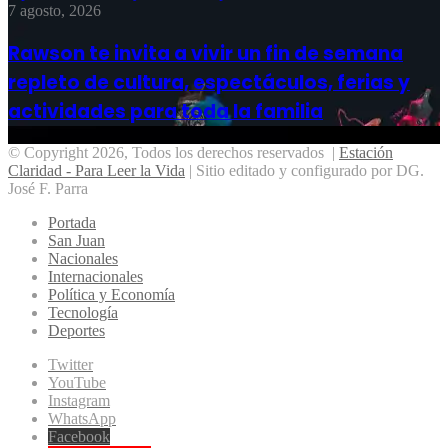
7 agosto, 2026
Rawson te invita a vivir un fin de semana
repleto de cultura, espectáculos, ferias y
actividades para toda la familia
© Copyright 2026, Todos los derechos reservados |
Estación
Claridad - Para Leer la Vida
| Sitio editado y configurado por DG.
José F. Parra
Portada
San Juan
Nacionales
Internacionales
Política y Economía
Tecnología
Deportes
Twitter
YouTube
Instagram
WhatsApp
Facebook