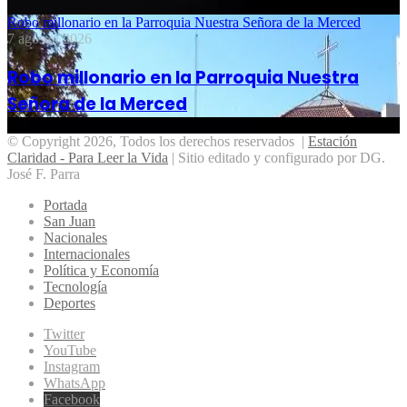
Robo millonario en la Parroquia Nuestra Señora de la Merced
7 agosto, 2026
Robo millonario en la Parroquia Nuestra
Señora de la Merced
© Copyright 2026, Todos los derechos reservados |
Estación
Claridad - Para Leer la Vida
| Sitio editado y configurado por DG.
José F. Parra
Portada
San Juan
Nacionales
Internacionales
Política y Economía
Tecnología
Deportes
Twitter
YouTube
Instagram
WhatsApp
Facebook