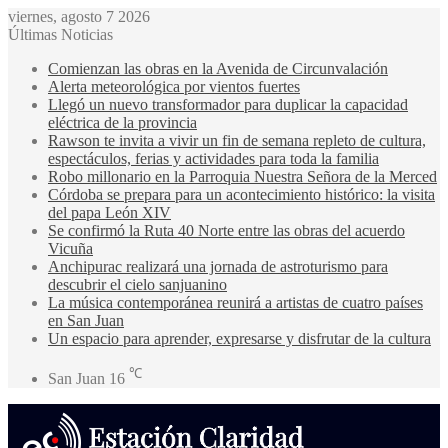
viernes, agosto 7 2026
Últimas Noticias
Comienzan las obras en la Avenida de Circunvalación
Alerta meteorológica por vientos fuertes
Llegó un nuevo transformador para duplicar la capacidad
eléctrica de la provincia
Rawson te invita a vivir un fin de semana repleto de cultura,
espectáculos, ferias y actividades para toda la familia
Robo millonario en la Parroquia Nuestra Señora de la Merced
Córdoba se prepara para un acontecimiento histórico: la visita
del papa León XIV
Se confirmó la Ruta 40 Norte entre las obras del acuerdo
Vicuña
Anchipurac realizará una jornada de astroturismo para
descubrir el cielo sanjuanino
La música contemporánea reunirá a artistas de cuatro países
en San Juan
Un espacio para aprender, expresarse y disfrutar de la cultura
℃
San Juan
16