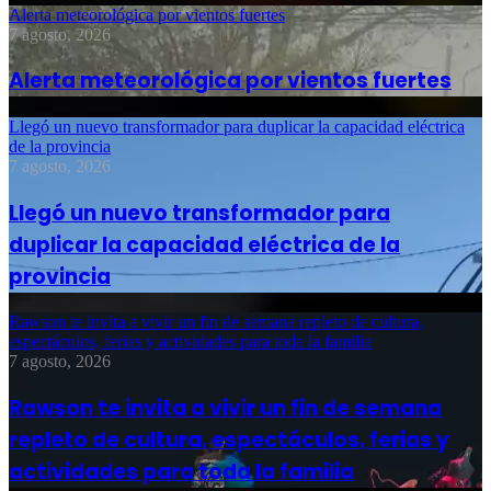
Alerta meteorológica por vientos fuertes
7 agosto, 2026
Alerta meteorológica por vientos fuertes
Llegó un nuevo transformador para duplicar la capacidad eléctrica
de la provincia
7 agosto, 2026
Llegó un nuevo transformador para
duplicar la capacidad eléctrica de la
provincia
Rawson te invita a vivir un fin de semana repleto de cultura,
espectáculos, ferias y actividades para toda la familia
7 agosto, 2026
Rawson te invita a vivir un fin de semana
repleto de cultura, espectáculos, ferias y
actividades para toda la familia