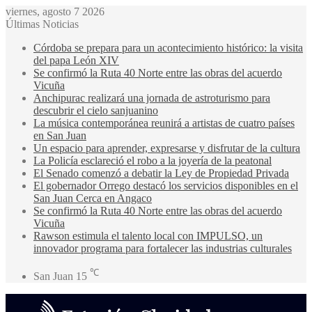
viernes, agosto 7 2026
Últimas Noticias
Córdoba se prepara para un acontecimiento histórico: la visita
del papa León XIV
Se confirmó la Ruta 40 Norte entre las obras del acuerdo
Vicuña
Anchipurac realizará una jornada de astroturismo para
descubrir el cielo sanjuanino
La música contemporánea reunirá a artistas de cuatro países
en San Juan
Un espacio para aprender, expresarse y disfrutar de la cultura
La Policía esclareció el robo a la joyería de la peatonal
El Senado comenzó a debatir la Ley de Propiedad Privada
El gobernador Orrego destacó los servicios disponibles en el
San Juan Cerca en Angaco
Se confirmó la Ruta 40 Norte entre las obras del acuerdo
Vicuña
Rawson estimula el talento local con IMPULSO, un
innovador programa para fortalecer las industrias culturales
℃
San Juan
15