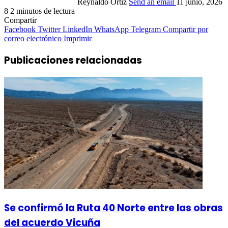
Reynaldo Ortiz
Send an email
11 junio, 2026
8
2 minutos de lectura
Compartir
Facebook
Twitter
LinkedIn
WhatsApp
Telegram
Compartir por
correo electrónico
Imprimir
Publicaciones relacionadas
Se confirmó la Ruta 40 Norte entre las obras
del acuerdo Vicuña