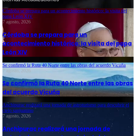
Córdoba se prepara para un acontecimiento histórico: la visita del
papa León XIV
7 agosto, 2026
Córdoba se prepara para un
acontecimiento histórico: la visita del papa
León XIV
Se confirmó la Ruta 40 Norte entre las obras del acuerdo Vicuña
7 agosto, 2026
Se confirmó la Ruta 40 Norte entre las obras
del acuerdo Vicuña
Anchipurac realizará una jornada de astroturismo para descubrir el
cielo sanjuanino
7 agosto, 2026
Anchipurac realizará una jornada de