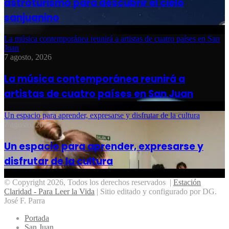
astroturismo para descubrir el cielo
sanjuanino
La música contemporánea reunirá a artistas de cuatro países en San
Juan
7 agosto, 2026
La música contemporánea reunirá a
artistas de cuatro países en San Juan
Un espacio para aprender, expresarse y disfrutar de la cultura
7 agosto, 2026
Un espacio para aprender, expresarse y
disfrutar de la cultura
© Copyright 2026, Todos los derechos reservados |
Estación
Claridad - Para Leer la Vida
| Sitio editado y configurado por DG.
José F. Parra
Portada
San Juan