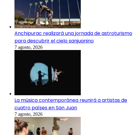
Anchipurac realizará una jornada de astroturismo
para descubrir el cielo sanjuanino
7 agosto, 2026
La música contemporánea reunirá a artistas de
cuatro países en San Juan
7 agosto, 2026