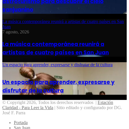
astroturismo para descubrir el cielo
sanjuanino
La música contemporánea reunirá a artistas de cuatro países en San
Juan
7 agosto, 2026
La música contemporánea reunirá a
artistas de cuatro países en San Juan
Un espacio para aprender, expresarse y disfrutar de la cultura
7 agosto, 2026
Un espacio para aprender, expresarse y
disfrutar de la cultura
© Copyright 2026, Todos los derechos reservados |
Estación
Claridad - Para Leer la Vida
| Sitio editado y configurado por DG.
José F. Parra
Portada
San Juan