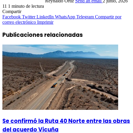
Reynaldo Ortiz
Send an email
2 junio, 2026
11
1 minuto de lectura
Compartir
Facebook
Twitter
LinkedIn
WhatsApp
Telegram
Compartir por
correo electrónico
Imprimir
Publicaciones relacionadas
Se confirmó la Ruta 40 Norte entre las obras
del acuerdo Vicuña