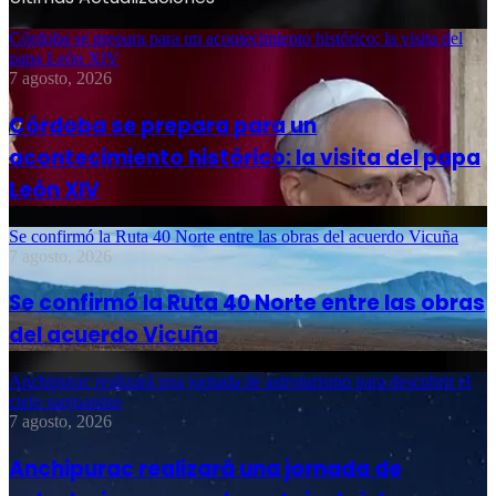
Córdoba se prepara para un acontecimiento histórico: la visita del
papa León XIV
7 agosto, 2026
Córdoba se prepara para un
acontecimiento histórico: la visita del papa
León XIV
Se confirmó la Ruta 40 Norte entre las obras del acuerdo Vicuña
7 agosto, 2026
Se confirmó la Ruta 40 Norte entre las obras
del acuerdo Vicuña
Anchipurac realizará una jornada de astroturismo para descubrir el
cielo sanjuanino
7 agosto, 2026
Anchipurac realizará una jornada de