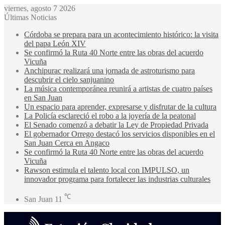
viernes, agosto 7 2026
Últimas Noticias
Córdoba se prepara para un acontecimiento histórico: la visita
del papa León XIV
Se confirmó la Ruta 40 Norte entre las obras del acuerdo
Vicuña
Anchipurac realizará una jornada de astroturismo para
descubrir el cielo sanjuanino
La música contemporánea reunirá a artistas de cuatro países
en San Juan
Un espacio para aprender, expresarse y disfrutar de la cultura
La Policía esclareció el robo a la joyería de la peatonal
El Senado comenzó a debatir la Ley de Propiedad Privada
El gobernador Orrego destacó los servicios disponibles en el
San Juan Cerca en Angaco
Se confirmó la Ruta 40 Norte entre las obras del acuerdo
Vicuña
Rawson estimula el talento local con IMPULSO, un
innovador programa para fortalecer las industrias culturales
℃
San Juan
11