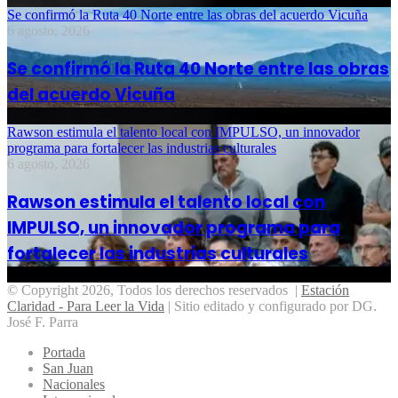
Se confirmó la Ruta 40 Norte entre las obras del acuerdo Vicuña
6 agosto, 2026
Se confirmó la Ruta 40 Norte entre las obras
del acuerdo Vicuña
Rawson estimula el talento local con IMPULSO, un innovador
programa para fortalecer las industrias culturales
6 agosto, 2026
Rawson estimula el talento local con
IMPULSO, un innovador programa para
fortalecer las industrias culturales
© Copyright 2026, Todos los derechos reservados |
Estación
Claridad - Para Leer la Vida
| Sitio editado y configurado por DG.
José F. Parra
Portada
San Juan
Nacionales