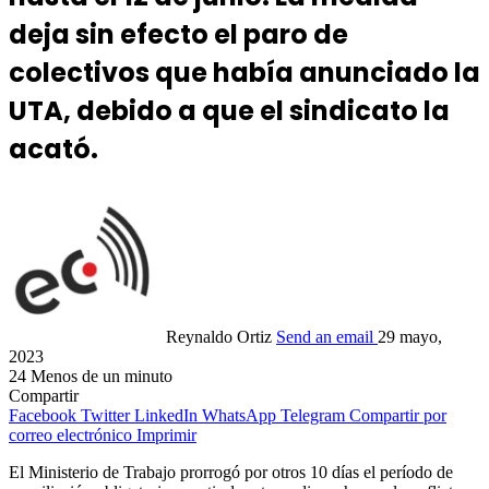
deja sin efecto el paro de
colectivos que había anunciado la
UTA, debido a que el sindicato la
acató.
Reynaldo Ortiz
Send an email
29 mayo,
2023
24
Menos de un minuto
Compartir
Facebook
Twitter
LinkedIn
WhatsApp
Telegram
Compartir por
correo electrónico
Imprimir
El Ministerio de Trabajo prorrogó por otros 10 días el período de