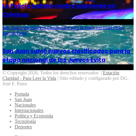
La Policía batalló contra una horda en
Chimbas
San Juan sumó nuevos clasificados para la etapa nacional de los
Juevos Evita
8 agosto, 2026
San Juan sumó nuevos clasificados para la
etapa nacional de los Juevos Evita
© Copyright 2026, Todos los derechos reservados |
Estación
Claridad - Para Leer la Vida
| Sitio editado y configurado por DG.
José F. Parra
Portada
San Juan
Nacionales
Internacionales
Política y Economía
Tecnología
Deportes