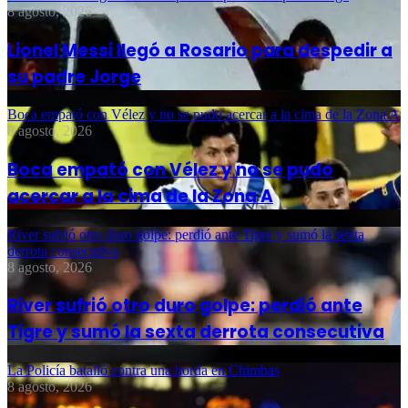
8 agosto, 2026
Lionel Messi llegó a Rosario para despedir a
su padre Jorge
Boca empató con Vélez y no se pudo acercar a la cima de la Zona A
8 agosto, 2026
Boca empató con Vélez y no se pudo
acercar a la cima de la Zona A
River sufrió otro duro golpe: perdió ante Tigre y sumó la sexta
derrota consecutiva
8 agosto, 2026
River sufrió otro duro golpe: perdió ante
Tigre y sumó la sexta derrota consecutiva
La Policía batalló contra una horda en Chimbas
8 agosto, 2026