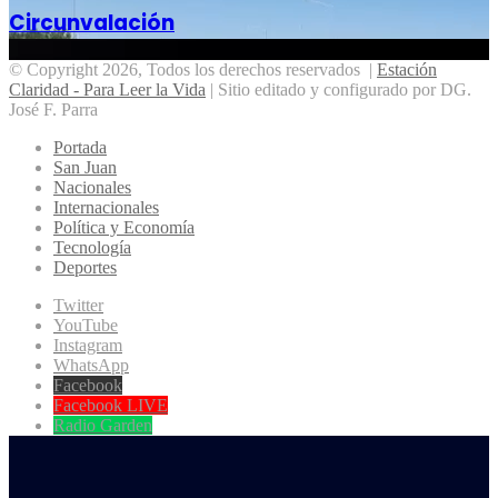
Circunvalación
© Copyright 2026, Todos los derechos reservados |
Estación
Claridad - Para Leer la Vida
| Sitio editado y configurado por DG.
José F. Parra
Portada
San Juan
Nacionales
Internacionales
Política y Economía
Tecnología
Deportes
Twitter
YouTube
Instagram
WhatsApp
Facebook
Facebook LIVE
Radio Garden