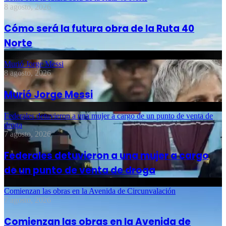
8 agosto, 2026
Cómo será la futura obra de la Ruta 40
Norte
Murió Jorge Messi
8 agosto, 2026
Murió Jorge Messi
Federales detuvieron a una mujer a cargo de un punto de venta de
droga
7 agosto, 2026
Federales detuvieron a una mujer a cargo
de un punto de venta de droga
Comienzan las obras en la Avenida de Circunvalación
7 agosto, 2026
Comienzan las obras en la Avenida de