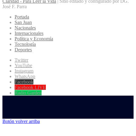
Claridad - Para Leer la Vida
| Sitio editado y configurado por DG.
José F. Parra
Portada
San Juan
Nacionales
Internacionales
Política y Economía
Tecnología
Deportes
Twitter
YouTube
Instagram
WhatsApp
Facebook
Facebook LIVE
Radio Garden
Botón volver arriba