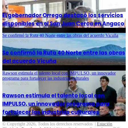
6 agosto, 2026
El gobernador Orrego destacó los servicios
disponibles en el San Juan Cerca en Angaco
Se confirmó la Ruta 40 Norte entre las obras del acuerdo Vicuña
6 agosto, 2026
Se confirmó la Ruta 40 Norte entre las obras
del acuerdo Vicuña
Rawson estimula el talento local con IMPULSO, un innovador
programa para fortalecer las industrias culturales
6 agosto, 2026
Rawson estimula el talento local con
IMPULSO, un innovador programa para
fortalecer las industrias culturales
© Copyright 2026, Todos los derechos reservados |
Estación