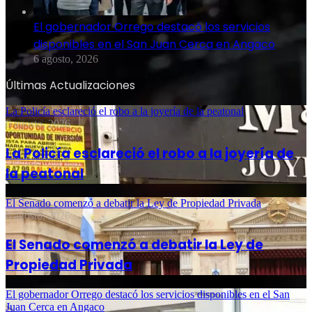
El gobernador Orrego destacó los servicios
disponibles en el San Juan Cerca en Angaco
6 agosto, 2026
Últimas Actualizaciones
La Policía esclareció el robo a la joyería de la peatonal
6 agosto, 2026
La Policía esclareció el robo a la joyería de
la peatonal
El Senado comenzó a debatir la Ley de Propiedad Privada
6 agosto, 2026
El Senado comenzó a debatir la Ley de
Propiedad Privada
El gobernador Orrego destacó los servicios disponibles en el San
Juan Cerca en Angaco