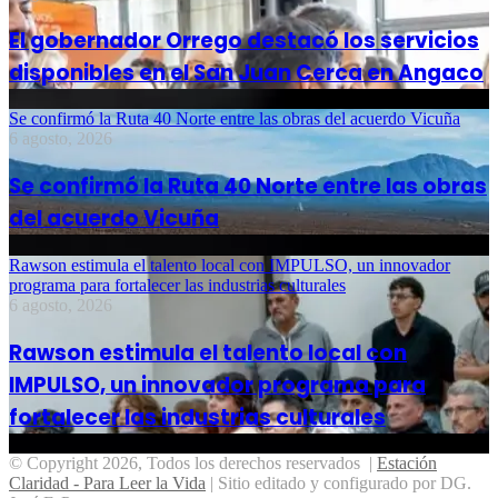
El gobernador Orrego destacó los servicios
disponibles en el San Juan Cerca en Angaco
Se confirmó la Ruta 40 Norte entre las obras del acuerdo Vicuña
6 agosto, 2026
Se confirmó la Ruta 40 Norte entre las obras
del acuerdo Vicuña
Rawson estimula el talento local con IMPULSO, un innovador
programa para fortalecer las industrias culturales
6 agosto, 2026
Rawson estimula el talento local con
IMPULSO, un innovador programa para
fortalecer las industrias culturales
© Copyright 2026, Todos los derechos reservados |
Estación
Claridad - Para Leer la Vida
| Sitio editado y configurado por DG.