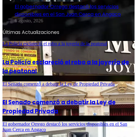
El gobernador Orrego destacó los servicios
disponibles en el San Juan Cerca en Angaco
6 agosto, 2026
Últimas Actualizaciones
La Policía esclareció el robo a la joyería de la peatonal
6 agosto, 2026
La Policía esclareció el robo a la joyería de
la peatonal
El Senado comenzó a debatir la Ley de Propiedad Privada
6 agosto, 2026
El Senado comenzó a debatir la Ley de
Propiedad Privada
El gobernador Orrego destacó los servicios disponibles en el San
Juan Cerca en Angaco
6 agosto, 2026