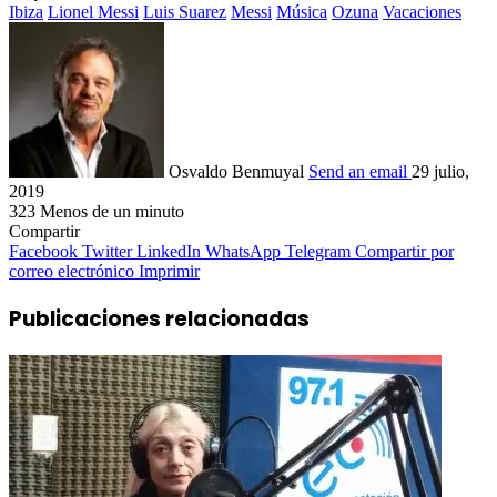
Ibiza
Lionel Messi
Luis Suarez
Messi
Música
Ozuna
Vacaciones
Osvaldo Benmuyal
Send an email
29 julio,
2019
323
Menos de un minuto
Compartir
Facebook
Twitter
LinkedIn
WhatsApp
Telegram
Compartir por
correo electrónico
Imprimir
Publicaciones relacionadas