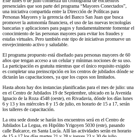
Este lunes 6 de julio comienza un cronograma de encuentros
presenciales que son parte del programa “Mayores Conectados”,
una iniciativa compartida entre la Dirección de Políticas para
Personas Mayores y la gerencia del Banco San Juan que busca
promover la autonomía financiera, el uso de las nuevas tecnologías
bancarias y aplicaciones para pagos y fundamentalmente fomentar el
conocimiento de las personas mayores para evitar los fraudes y
estafas virtuales. Pero también este tipo de iniciativas promueve un
envejecimiento activo y saludable.
El programa propuesto está diseñado para personas mayores de 60
años que tengan acceso a un celular y mínimas nociones de su uso.
La participación es gratuita mientras que el único requisito exigido
es completar una preinscripción en los centros de jubilados dónde se
dictarán las capacitaciones, ya que los cupos son limitados.
Hasta ahora hay dos instancias planificadas para el mes de julio: una
en el Centro de Jubilados 19 de Septiembre, ubicado en la Avenida
Ignacio de la Roza 4548 (oeste), en Rivadavia, dónde los días lunes
6 y 13 y los miércoles 8 y 15 de julio, en horario de 15 a 17, serán
los talleres de capacitación.
La otra sede donde se harán los encuentros será en el Centro de
Jubilados La Legua, en Hipólito Yrigoyen 5030 (este), pasando
calle Balcarce, en Santa Lucía. Allí las actividades serán en horario
de 15 a 17 los días martes 21 y 28 y jueves 23 y 30 de julio.