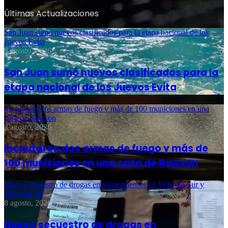
Últimas Actualizaciones
San Juan sumó nuevos clasificados para la etapa nacional de los
Juevos Evita
8 agosto, 2026
San Juan sumó nuevos clasificados para la
etapa nacional de los Juevos Evita
Incautaron dos armas de fuego y más de 100 municiones en una
casa de Rawson
8 agosto, 2026
Incautaron dos armas de fuego y más de
100 municiones en una casa de Rawson
Nuevo secuestro de drogas en allanamientos en Villa del Sur y
Noroeste III
8 agosto, 2026
Nuevo secuestro de drogas en