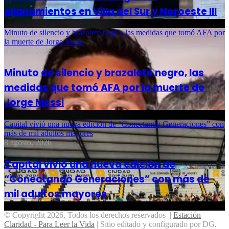
allanamientos en Villa del Sur y Noroeste III
Minuto de silencio y brazalete negro, las medidas que tomó AFA por
la muerte de Jorge Messi
8 agosto, 2026
Minuto de silencio y brazalete negro, las
medidas que tomó AFA por la muerte de
Jorge Messi
Capital vivió una nueva edición de “Conectando Generaciones” con
más de mil adultos mayores
8 agosto, 2026
Capital vivió una nueva edición de
“Conectando Generaciones” con más de
mil adultos mayores
© Copyright 2026, Todos los derechos reservados |
Estación
Claridad - Para Leer la Vida
| Sitio editado y configurado por DG.