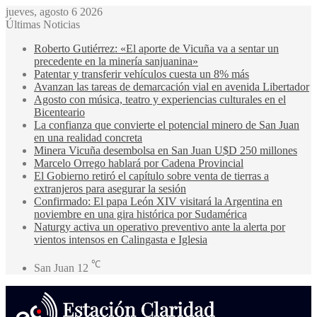
jueves, agosto 6 2026
Últimas Noticias
Roberto Gutiérrez: «El aporte de Vicuña va a sentar un
precedente en la minería sanjuanina»
Patentar y transferir vehículos cuesta un 8% más
Avanzan las tareas de demarcación vial en avenida Libertador
Agosto con música, teatro y experiencias culturales en el
Bicenteario
La confianza que convierte el potencial minero de San Juan
en una realidad concreta
Minera Vicuña desembolsa en San Juan U$D 250 millones
Marcelo Orrego hablará por Cadena Provincial
El Gobierno retiró el capítulo sobre venta de tierras a
extranjeros para asegurar la sesión
Confirmado: El papa León XIV visitará la Argentina en
noviembre en una gira histórica por Sudamérica
Naturgy activa un operativo preventivo ante la alerta por
vientos intensos en Calingasta e Iglesia
℃
San Juan
12