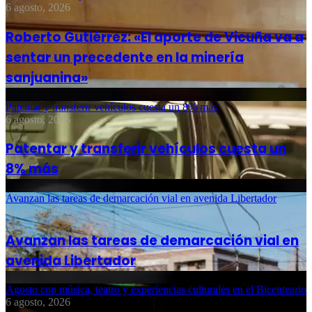
6 agosto, 2026
Roberto Gutiérrez: «El aporte de Vicuña va a
sentar un precedente en la minería
sanjuanina»
Patentar y transferir vehículos cuesta un 8% más
6 agosto, 2026
Patentar y transferir vehículos cuesta un
8% más
Avanzan las tareas de demarcación vial en avenida Libertador
6 agosto, 2026
Avanzan las tareas de demarcación vial en
avenida Libertador
Agosto con música, teatro y experiencias culturales en el Bicenteario
6 agosto, 2026