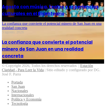
Agosto con música, teatro y experiencias
culturales en el Bicenteario
La confianza que convierte el potencial minero de San Juan en una
realidad concreta
5 agosto, 2026
La confianza que convierte el potencial
minero de San Juan en una realidad
concreta
© Copyright 2026, Todos los derechos reservados |
Estación
Claridad - Para Leer la Vida
| Sitio editado y configurado por DG.
José F. Parra
Portada
San Juan
Nacionales
Internacionales
Política y Economía
Tecnología