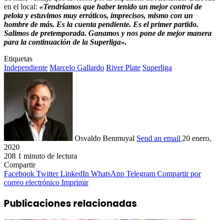
en el local:
«Tendríamos que haber tenido un mejor control de
pelota y estuvimos muy erráticos, imprecisos, mismo con un
hombre de más. Es la cuenta pendiente. Es el primer partido.
Salimos de pretemporada. Ganamos y nos pone de mejor manera
para la continuación de
la Superliga».
Etiquetas
Independiente
Marcelo Gallardo
River Plate
Superliga
Osvaldo Benmuyal
Send an email
20 enero,
2020
208
1 minuto de lectura
Compartir
Facebook
Twitter
LinkedIn
WhatsApp
Telegram
Compartir por
correo electrónico
Imprimir
Publicaciones relacionadas