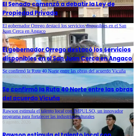
El Senado comenzó a debatir la Ley de
Propiedad Privada
El gobernador Orrego destacó los servicios disponibles en el San
Juan Cerca en Angaco
6 agosto, 2026
El gobernador Orrego destacó los servicios
disponibles en el San Juan Cerca en Angaco
Se confirmó la Ruta 40 Norte entre las obras del acuerdo Vicuña
6 agosto, 2026
Se confirmó la Ruta 40 Norte entre las obras
del acuerdo Vicuña
Rawson estimula el talento local con IMPULSO, un innovador
programa para fortalecer las industrias culturales
6 agosto, 2026
Rawson estimula el talento local con