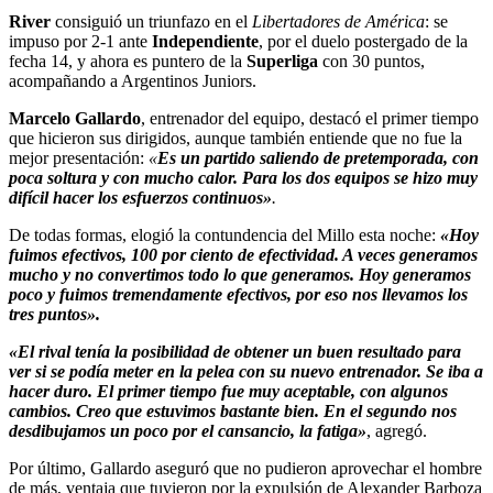
River
consiguió un triunfazo en el
Libertadores de América
: se
impuso por 2-1 ante
Independiente
, por el duelo postergado de la
fecha 14, y ahora es puntero de la
Superliga
con 30 puntos,
acompañando a Argentinos Juniors.
Marcelo Gallardo
, entrenador del equipo, destacó el primer tiempo
que hicieron sus dirigidos, aunque también entiende que no fue la
mejor presentación:
«
Es un partido saliendo de pretemporada, con
poca soltura y con mucho calor.
Para los dos equipos se hizo muy
difícil hacer los esfuerzos continuos»
.
De todas formas, elogió la contundencia del Millo esta noche:
«Hoy
fuimos efectivos, 100 por ciento de efectividad. A veces generamos
mucho y no convertimos todo lo que generamos. Hoy generamos
poco y fuimos tremendamente efectivos, por eso nos llevamos los
tres puntos».
«El rival tenía la posibilidad de obtener un buen resultado para
ver si se podía meter en la pelea con su nuevo entrenador. Se iba a
hacer duro. El primer tiempo fue muy aceptable, con algunos
cambios. Creo que estuvimos bastante bien. En el segundo nos
desdibujamos un poco por el cansancio, la fatiga»
, agregó.
Por último, Gallardo aseguró que no pudieron aprovechar el hombre
de más, ventaja que tuvieron por la expulsión de Alexander Barboza