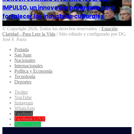
IMPULSO, un innovador programa para
fortalecer las industrias culturales
© Copyright 2026, Todos los derechos reservados |
Estación
Claridad - Para Leer la Vida
| Sitio editado y configurado por DG.
José F. Parra
Portada
San Juan
Nacionales
Internacionales
Política y Economía
Tecnología
Deportes
Twitter
YouTube
Instagram
WhatsApp
Facebook
Facebook LIVE
Radio Garden