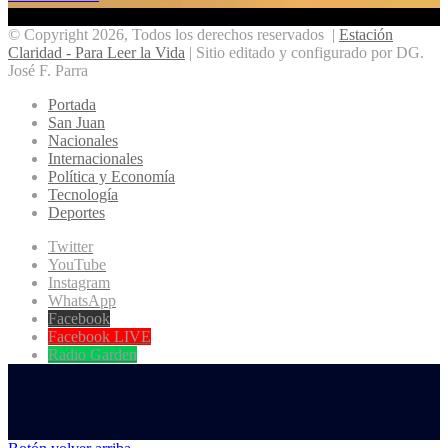
© Copyright 2026, Todos los derechos reservados |
Estación
Claridad - Para Leer la Vida
| Sitio editado y configurado por DG.
José F. Parra
Portada
San Juan
Nacionales
Internacionales
Política y Economía
Tecnología
Deportes
Twitter
YouTube
Instagram
WhatsApp
Facebook
Facebook LIVE
Radio Garden