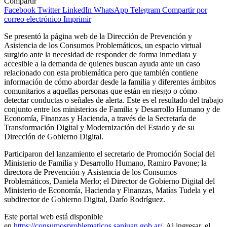
Compartir
Facebook
Twitter
LinkedIn
WhatsApp
Telegram
Compartir por
correo electrónico
Imprimir
Se presentó la página web de la Dirección de Prevención y
Asistencia de los Consumos Problemáticos, un espacio virtual
surgido ante la necesidad de responder de forma inmediata y
accesible a la demanda de quienes buscan ayuda ante un caso
relacionado con esta problemática pero que también contiene
información de cómo abordar desde la familia y diferentes ámbitos
comunitarios a aquellas personas que están en riesgo o cómo
detectar conductas o señales de alerta. Este es el resultado del trabajo
conjunto entre los ministerios de Familia y Desarrollo Humano y de
Economía, Finanzas y Hacienda, a través de la Secretaría de
Transformación Digital y Modernización del Estado y de su
Dirección de Gobierno Digital.
Participaron del lanzamiento el secretario de Promoción Social del
Ministerio de Familia y Desarrollo Humano, Ramiro Pavone; la
directora de Prevención y Asistencia de los Consumos
Problemáticos, Daniela Merlo; el Director de Gobierno Digital del
Ministerio de Economía, Hacienda y Finanzas, Matías Tudela y el
subdirector de Gobierno Digital, Darío Rodríguez.
Este portal web está disponible
en
https://consumosproblematicos.sanjuan.gob.ar/
. Al ingresar, el