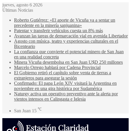
jueves, agosto 6 2026
Últimas Noticias
Roberto Gutiérrez: «El aporte de Vicuña va a sentar un
precedente en la minería sanjuanina»
Patentar y transferir vehículos cuesta un 8% más
Avanzan las tareas de demarcación vial en avenida Libertador
Agosto con música, teatro y experiencias culturales en el
Bicenteario
La confianza que convierte el potencial minero de San Juan
en una realidad concreta
Minera Vicuña desembolsa en San Juan U$D 250 millones
Marcelo Orrego hablará por Cadena Provincial
El Gobierno retiró el capítulo sobre venta de tierras a
extranjeros para asegurar la sesión
Confirmado: El papa León XIV visitará la Argentina en
noviembre en una gira histórica por Sudamérica
Naturgy activa un operativo preventivo ante la alerta por
vientos intensos en Calingasta e Iglesia
℃
San Juan
15