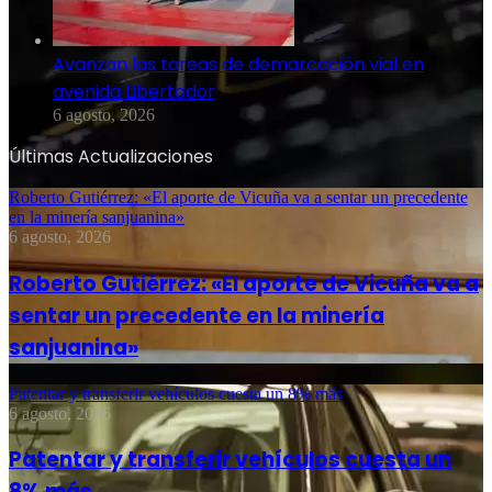
Avanzan las tareas de demarcación vial en
avenida Libertador
6 agosto, 2026
Últimas Actualizaciones
Roberto Gutiérrez: «El aporte de Vicuña va a sentar un precedente
en la minería sanjuanina»
6 agosto, 2026
Roberto Gutiérrez: «El aporte de Vicuña va a
sentar un precedente en la minería
sanjuanina»
Patentar y transferir vehículos cuesta un 8% más
6 agosto, 2026
Patentar y transferir vehículos cuesta un
8% más