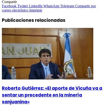
Compartir
Facebook
Twitter
LinkedIn
WhatsApp
Telegram
Compartir por
correo electrónico
Imprimir
Publicaciones relacionadas
Roberto Gutiérrez: «El aporte de Vicuña va a
sentar un precedente en la minería
sanjuanina»