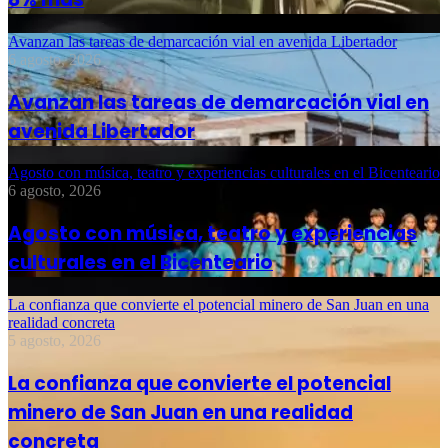
Avanzan las tareas de demarcación vial en avenida Libertador
6 agosto, 2026
Avanzan las tareas de demarcación vial en
avenida Libertador
Agosto con música, teatro y experiencias culturales en el Bicenteario
6 agosto, 2026
Agosto con música, teatro y experiencias
culturales en el Bicenteario
La confianza que convierte el potencial minero de San Juan en una
realidad concreta
5 agosto, 2026
La confianza que convierte el potencial
minero de San Juan en una realidad
concreta