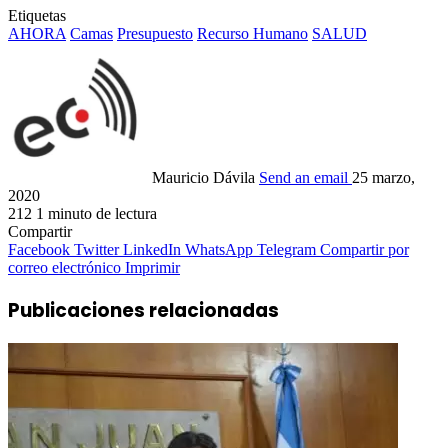
Etiquetas
AHORA
Camas
Presupuesto
Recurso Humano
SALUD
Mauricio Dávila
Send an email
25 marzo,
2020
212
1 minuto de lectura
Compartir
Facebook
Twitter
LinkedIn
WhatsApp
Telegram
Compartir por
correo electrónico
Imprimir
Publicaciones relacionadas