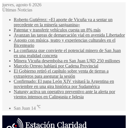
jueves, agosto 6 2026
Últimas Noticias
Roberto Gutiérrez: «El aporte de Vicuña va a sentar un
precedente en la minería sanjuanina»
Patentar y transferir vehículos cuesta un 8% más
Avanzan las tareas de demarcación vial en avenida Libertador
Agosto con música, teatro y experiencias culturales en el
Bicenteario
La confianza que convierte el potencial minero de San Juan
en una realidad concreta
Minera Vicuña desembolsa en San Juan U$D 250 millones
Marcelo Orrego hablará por Cadena Provincial
El Gobierno retiró el capítulo sobre venta de tierras a
extranjeros para asegurar la sesión
Confirmado: El papa León XIV visitará la Argentina en
noviembre en una gira histórica por Sudamérica
Naturgy activa un operativo preventivo ante la alerta por
vientos intensos en Calingasta e Iglesia
℃
San Juan
14