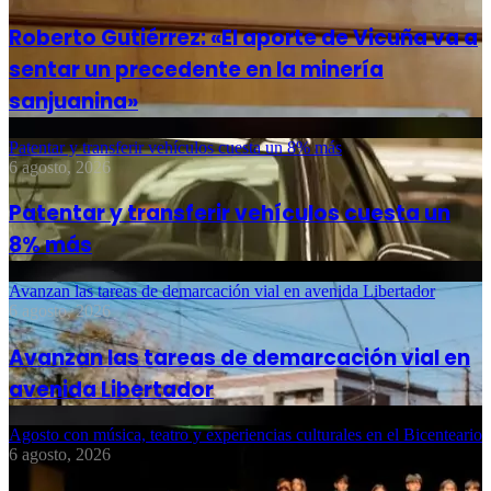
Roberto Gutiérrez: «El aporte de Vicuña va a
sentar un precedente en la minería
sanjuanina»
Patentar y transferir vehículos cuesta un 8% más
6 agosto, 2026
Patentar y transferir vehículos cuesta un
8% más
Avanzan las tareas de demarcación vial en avenida Libertador
6 agosto, 2026
Avanzan las tareas de demarcación vial en
avenida Libertador
Agosto con música, teatro y experiencias culturales en el Bicenteario
6 agosto, 2026