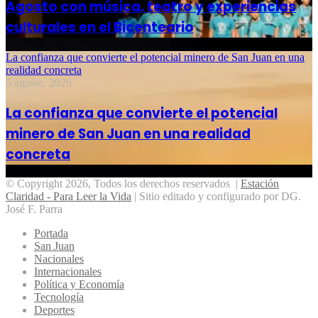
Agosto con música, teatro y experiencias
culturales en el Bicenteario
La confianza que convierte el potencial minero de San Juan en una
realidad concreta
5 agosto, 2026
La confianza que convierte el potencial
minero de San Juan en una realidad
concreta
© Copyright 2026, Todos los derechos reservados |
Estación
Claridad - Para Leer la Vida
| Sitio editado y configurado por DG.
José F. Parra
Portada
San Juan
Nacionales
Internacionales
Política y Economía
Tecnología
Deportes