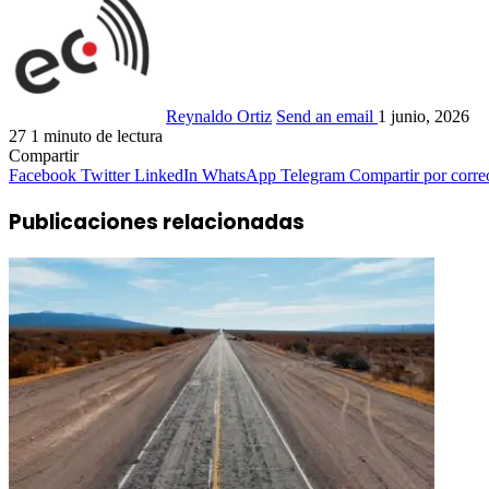
Reynaldo Ortiz
Send an email
1 junio, 2026
27
1 minuto de lectura
Compartir
Facebook
Twitter
LinkedIn
WhatsApp
Telegram
Compartir por corre
Publicaciones relacionadas