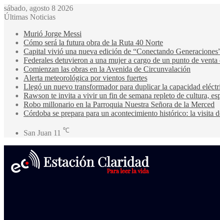
sábado, agosto 8 2026
Últimas Noticias
Murió Jorge Messi
Cómo será la futura obra de la Ruta 40 Norte
Capital vivió una nueva edición de “Conectando Generaciones
Federales detuvieron a una mujer a cargo de un punto de venta
Comienzan las obras en la Avenida de Circunvalación
Alerta meteorológica por vientos fuertes
Llegó un nuevo transformador para duplicar la capacidad eléctri
Rawson te invita a vivir un fin de semana repleto de cultura, esp
Robo millonario en la Parroquia Nuestra Señora de la Merced
Córdoba se prepara para un acontecimiento histórico: la visita
℃
San Juan
11