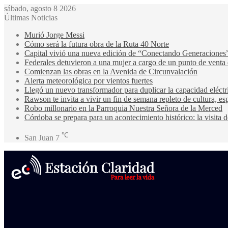
sábado, agosto 8 2026
Últimas Noticias
Murió Jorge Messi
Cómo será la futura obra de la Ruta 40 Norte
Capital vivió una nueva edición de “Conectando Generaciones
Federales detuvieron a una mujer a cargo de un punto de venta
Comienzan las obras en la Avenida de Circunvalación
Alerta meteorológica por vientos fuertes
Llegó un nuevo transformador para duplicar la capacidad eléctri
Rawson te invita a vivir un fin de semana repleto de cultura, esp
Robo millonario en la Parroquia Nuestra Señora de la Merced
Córdoba se prepara para un acontecimiento histórico: la visita
℃
San Juan
7