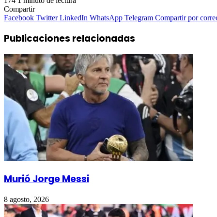
174
1 minuto de lectura
Compartir
Facebook
Twitter
LinkedIn
WhatsApp
Telegram
Compartir por corre
Publicaciones relacionadas
Murió Jorge Messi
8 agosto, 2026