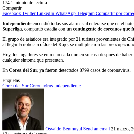
174
1 minuto de lectura
Compartir
Facebook
Twitter
LinkedIn
WhatsApp
Telegram
Compartir por corre
Independiente
encendió todas sus alarmas al enterarse que en el hote
Superliga
, compartió estadía con
un contingente de coreanos que f
El grupo de asiáticos era integrado por 21 turistas provenientes de C
al llegar la noticia a oídos del Rojo, se multiplicaron las preocupacion
Hoy, los jugadores se entrenan cada uno en su casa después de haber pr
cualquier síntoma que presenten.
En
Corea del Sur,
ya fueron detectados 8799 casos de coronavirus.
Etiquetas
Corea del Sur
Coronavirus
Independiente
Osvaldo Benmuyal
Send an email
21 marzo, 