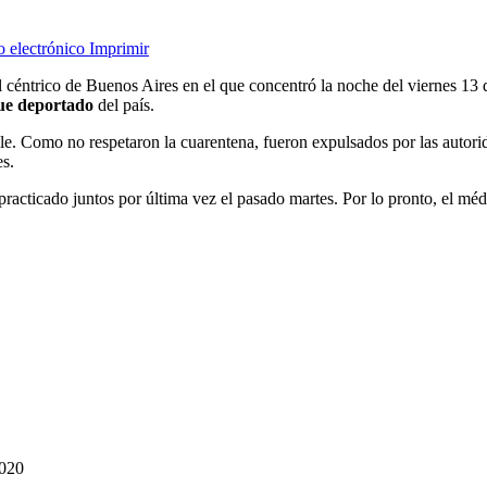
o electrónico
Imprimir
l céntrico de Buenos Aires en el que concentró la noche del viernes 13 d
ue deportado
del país.
hile. Como no respetaron la cuarentena, fueron expulsados por las autori
es.
acticado juntos por última vez el pasado martes. Por lo pronto, el médi
2020