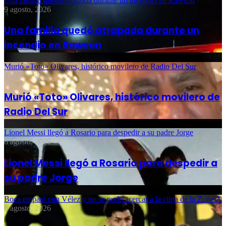
Una familia quedó atrapada durante un incendio en Rawson
9 agosto, 2026
Una familia quedó atrapada durante un
incendio en Rawson
Murió «Toto» Olivares, histórico movilero de Radio Del Sur
9 agosto, 2026
Murió «Toto» Olivares, histórico movilero de
Radio Del Sur
Lionel Messi llegó a Rosario para despedir a su padre Jorge
8 agosto, 2026
Lionel Messi llegó a Rosario para despedir a
su padre Jorge
Boca empató con Vélez y no se pudo acercar a la cima de la Zona A
8 agosto, 2026