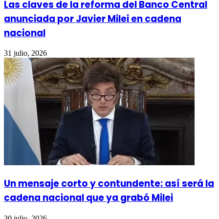
Las claves de la reforma del Banco Central
anunciada por Javier Milei en cadena
nacional
31 julio, 2026
Un mensaje corto y contundente: así será la
cadena nacional que ya grabó Milei
30 julio, 2026