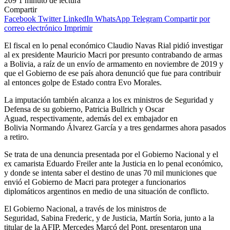
209
1 minuto de lectura
Compartir
Facebook
Twitter
LinkedIn
WhatsApp
Telegram
Compartir por
correo electrónico
Imprimir
El fiscal en lo penal económico Claudio Navas Rial pidió investigar
al ex presidente Mauricio Macri por presunto contrabando de armas
a Bolivia, a raíz de un envío de armamento en noviembre de 2019 y
que el Gobierno de ese país ahora denunció que fue para contribuir
al entonces golpe de Estado contra Evo Morales.
La imputación también alcanza a los ex ministros de Seguridad y
Defensa de su gobierno, Patricia Bullrich y Oscar
Aguad, respectivamente, además del ex embajador en
Bolivia Normando Álvarez García y a tres gendarmes ahora pasados
a retiro.
Se trata de una denuncia presentada por el Gobierno Nacional y el
ex camarista Eduardo Freiler ante la Justicia en lo penal económico,
y donde se intenta saber el destino de unas 70 mil municiones que
envió el Gobierno de Macri para proteger a funcionarios
diplomáticos argentinos en medio de una situación de conflicto.
El Gobierno Nacional, a través de los ministros de
Seguridad, Sabina Frederic, y de Justicia, Martín Soria, junto a la
titular de la AFIP, Mercedes Marcó del Pont, presentaron una