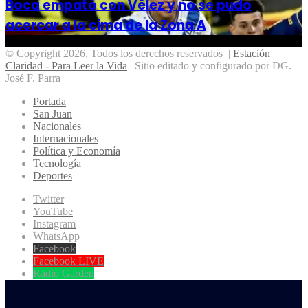
Boca empató con Vélez y no se pudo
acercar a la cima de la Zona A
© Copyright 2026, Todos los derechos reservados |
Estación
Claridad - Para Leer la Vida
| Sitio editado y configurado por DG.
José F. Parra
Portada
San Juan
Nacionales
Internacionales
Política y Economía
Tecnología
Deportes
Twitter
YouTube
Instagram
WhatsApp
Facebook
Facebook LIVE
Radio Garden