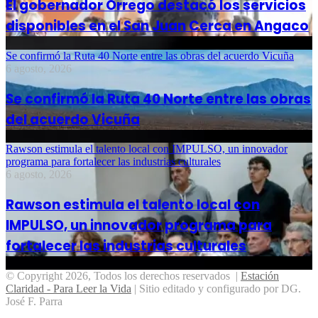
El gobernador Orrego destacó los servicios
disponibles en el San Juan Cerca en Angaco
Se confirmó la Ruta 40 Norte entre las obras del acuerdo Vicuña
6 agosto, 2026
Se confirmó la Ruta 40 Norte entre las obras
del acuerdo Vicuña
Rawson estimula el talento local con IMPULSO, un innovador
programa para fortalecer las industrias culturales
6 agosto, 2026
Rawson estimula el talento local con
IMPULSO, un innovador programa para
fortalecer las industrias culturales
© Copyright 2026, Todos los derechos reservados |
Estación
Claridad - Para Leer la Vida
| Sitio editado y configurado por DG.
José F. Parra