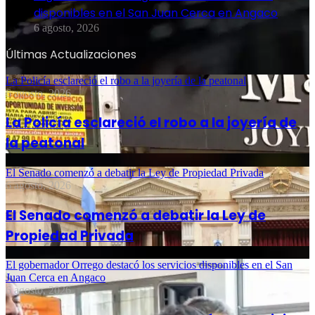
disponibles en el San Juan Cerca en Angaco
6 agosto, 2026
Últimas Actualizaciones
La Policía esclareció el robo a la joyería de la peatonal
6 agosto, 2026
La Policía esclareció el robo a la joyería de
la peatonal
El Senado comenzó a debatir la Ley de Propiedad Privada
6 agosto, 2026
El Senado comenzó a debatir la Ley de
Propiedad Privada
El gobernador Orrego destacó los servicios disponibles en el San
Juan Cerca en Angaco
6 agosto, 2026