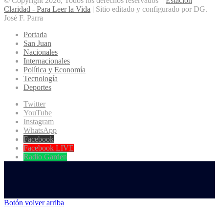
© Copyright 2026, Todos los derechos reservados |
Estación
Claridad - Para Leer la Vida
| Sitio editado y configurado por DG.
José F. Parra
Portada
San Juan
Nacionales
Internacionales
Política y Economía
Tecnología
Deportes
Twitter
YouTube
Instagram
WhatsApp
Facebook
Facebook LIVE
Radio Garden
Botón volver arriba