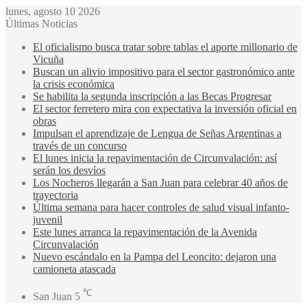
lunes, agosto 10 2026
Últimas Noticias
El oficialismo busca tratar sobre tablas el aporte millonario de
Vicuña
Buscan un alivio impositivo para el sector gastronómico ante
la crisis económica
Se habilita la segunda inscripción a las Becas Progresar
El sector ferretero mira con expectativa la inversión oficial en
obras
Impulsan el aprendizaje de Lengua de Señas Argentinas a
través de un concurso
El lunes inicia la repavimentación de Circunvalación: así
serán los desvíos
Los Nocheros llegarán a San Juan para celebrar 40 años de
trayectoria
Última semana para hacer controles de salud visual infanto-
juvenil
Este lunes arranca la repavimentación de la Avenida
Circunvalación
Nuevo escándalo en la Pampa del Leoncito: dejaron una
camioneta atascada
℃
San Juan
5