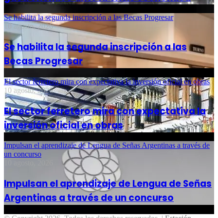
Se habilita la segunda inscripción a las Becas Progresar
10 agosto, 2026
Se habilita la segunda inscripción a las
Becas Progresar
El sector ferretero mira con expectativa la inversión oficial en obras
10 agosto, 2026
El sector ferretero mira con expectativa la
inversión oficial en obras
Impulsan el aprendizaje de Lengua de Señas Argentinas a través de
un concurso
10 agosto, 2026
Impulsan el aprendizaje de Lengua de Señas
Argentinas a través de un concurso