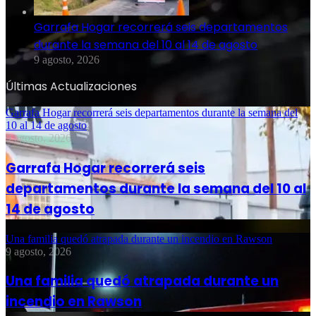
Garrafa Hogar recorrerá seis departamentos
durante la semana del 10 al 14 de agosto
9 agosto, 2026
Últimas Actualizaciones
Garrafa Hogar recorrerá seis departamentos durante la semana del
10 al 14 de agosto
9 agosto, 2026
Garrafa Hogar recorrerá seis
departamentos durante la semana del 10 al
14 de agosto
Una familia quedó atrapada durante un incendio en Rawson
9 agosto, 2026
Una familia quedó atrapada durante un
incendio en Rawson