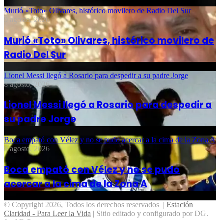
Murió «Toto» Olivares, histórico movilero de Radio Del Sur
9 agosto, 2026
Murió «Toto» Olivares, histórico movilero de
Radio Del Sur
Lionel Messi llegó a Rosario para despedir a su padre Jorge
8 agosto, 2026
Lionel Messi llegó a Rosario para despedir a
su padre Jorge
Boca empató con Vélez y no se pudo acercar a la cima de la Zona A
8 agosto, 2026
Boca empató con Vélez y no se pudo
acercar a la cima de la Zona A
© Copyright 2026, Todos los derechos reservados |
Estación
Claridad - Para Leer la Vida
| Sitio editado y configurado por DG.