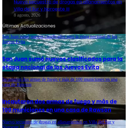
Nuevo secuestro de drogas en allanamientos en
Villa del Sur y Noroeste III
8 agosto, 2026
Últimas Actualizaciones
San Juan sumó nuevos clasificados para la etapa nacional de los
Juevos Evita
8 agosto, 2026
San Juan sumó nuevos clasificados para la
etapa nacional de los Juevos Evita
Incautaron dos armas de fuego y más de 100 municiones en una
casa de Rawson
8 agosto, 2026
Incautaron dos armas de fuego y más de
100 municiones en una casa de Rawson
Nuevo secuestro de drogas en allanamientos en Villa del Sur y
Noroeste III