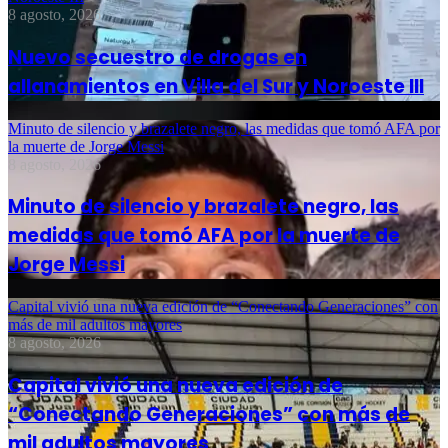
8 agosto, 2026
Nuevo secuestro de drogas en
allanamientos en Villa del Sur y Noroeste III
Minuto de silencio y brazalete negro, las medidas que tomó AFA por
la muerte de Jorge Messi
8 agosto, 2026
Minuto de silencio y brazalete negro, las
medidas que tomó AFA por la muerte de
Jorge Messi
Capital vivió una nueva edición de “Conectando Generaciones” con
más de mil adultos mayores
8 agosto, 2026
Capital vivió una nueva edición de
“Conectando Generaciones” con más de
mil adultos mayores