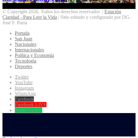
© Copyright 2026, Todos los derechos reservados |
Estación
Claridad - Para Leer la Vida
| Sitio editado y configurado por DG.
José F. Parra
Portada
San Juan
Nacionales
Internacionales
Política y Economía
Tecnología
Deportes
Twitter
YouTube
Instagram
WhatsApp
Facebook
Facebook LIVE
Radio Garden