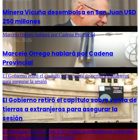
Minera Vicuña desembolsa en San Juan U$D
250 millones
Marcelo Orrego hablará por Cadena Provincial
5 agosto, 2026
Marcelo Orrego hablará por Cadena
Provincial
El Gobierno retiró el capítulo sobre venta de tierras a extranjeros
para asegurar la sesión
5 agosto, 2026
El Gobierno retiró el capítulo sobre venta de
tierras a extranjeros para asegurar la
sesión
Confirmado: El papa León XIV visitará la Argentina en noviembre
en una gira histórica por Sudamérica