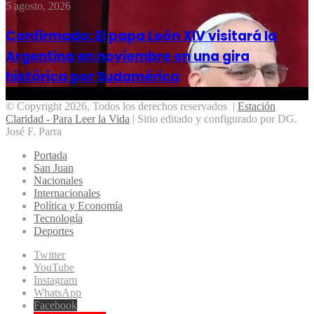
5 agosto, 2026
Confirmado: El papa León XIV visitará la
Argentina en noviembre en una gira
histórica por Sudamérica
© Copyright 2026, Todos los derechos reservados |
Estación
Claridad - Para Leer la Vida
| Sitio editado y configurado por DG.
José F. Parra
Portada
San Juan
Nacionales
Internacionales
Política y Economía
Tecnología
Deportes
Twitter
YouTube
Instagram
WhatsApp
Facebook