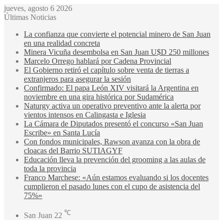
jueves, agosto 6 2026
Últimas Noticias
La confianza que convierte el potencial minero de San Juan
en una realidad concreta
Minera Vicuña desembolsa en San Juan U$D 250 millones
Marcelo Orrego hablará por Cadena Provincial
El Gobierno retiró el capítulo sobre venta de tierras a
extranjeros para asegurar la sesión
Confirmado: El papa León XIV visitará la Argentina en
noviembre en una gira histórica por Sudamérica
Naturgy activa un operativo preventivo ante la alerta por
vientos intensos en Calingasta e Iglesia
La Cámara de Diputados presentó el concurso «San Juan
Escribe» en Santa Lucía
Con fondos municipales, Rawson avanza con la obra de
cloacas del Barrio SUTIAGYF
Educación lleva la prevención del grooming a las aulas de
toda la provincia
Franco Marchese: «Aún estamos evaluando si los docentes
cumplieron el pasado lunes con el cupo de asistencia del
75%»
℃
San Juan
22