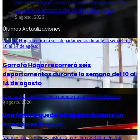
Garrafa Hogar recorrerá seis departamentos
durante la semana del 10 al 14 de agosto
9 agosto, 2026
Últimas Actualizaciones
Garrafa Hogar recorrerá seis departamentos durante la semana del
10 al 14 de agosto
9 agosto, 2026
Garrafa Hogar recorrerá seis
departamentos durante la semana del 10 al
14 de agosto
Una familia quedó atrapada durante un incendio en Rawson
9 agosto, 2026
Una familia quedó atrapada durante un
incendio en Rawson
Murió «Toto» Olivares, histórico movilero de Radio Del Sur