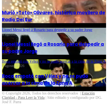
9 agosto, 2026
Murió «Toto» Olivares, histórico movilero de
Radio Del Sur
Lionel Messi llegó a Rosario para despedir a su padre Jorge
8 agosto, 2026
Lionel Messi llegó a Rosario para despedir a
su padre Jorge
Boca empató con Vélez y no se pudo acercar a la cima de la Zona A
8 agosto, 2026
Boca empató con Vélez y no se pudo
acercar a la cima de la Zona A
© Copyright 2026, Todos los derechos reservados |
Estación
Claridad - Para Leer la Vida
| Sitio editado y configurado por DG.
José F. Parra