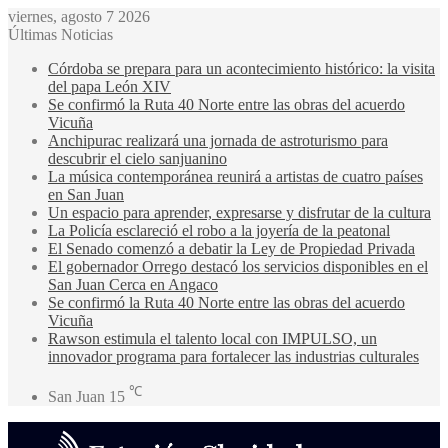
viernes, agosto 7 2026
Últimas Noticias
Córdoba se prepara para un acontecimiento histórico: la visita
del papa León XIV
Se confirmó la Ruta 40 Norte entre las obras del acuerdo
Vicuña
Anchipurac realizará una jornada de astroturismo para
descubrir el cielo sanjuanino
La música contemporánea reunirá a artistas de cuatro países
en San Juan
Un espacio para aprender, expresarse y disfrutar de la cultura
La Policía esclareció el robo a la joyería de la peatonal
El Senado comenzó a debatir la Ley de Propiedad Privada
El gobernador Orrego destacó los servicios disponibles en el
San Juan Cerca en Angaco
Se confirmó la Ruta 40 Norte entre las obras del acuerdo
Vicuña
Rawson estimula el talento local con IMPULSO, un
innovador programa para fortalecer las industrias culturales
℃
San Juan
15