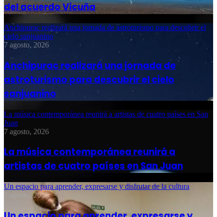
del acuerdo Vicuña
Anchipurac realizará una jornada de astroturismo para descubrir el
cielo sanjuanino
7 agosto, 2026
Anchipurac realizará una jornada de
astroturismo para descubrir el cielo
sanjuanino
La música contemporánea reunirá a artistas de cuatro países en San
Juan
7 agosto, 2026
La música contemporánea reunirá a
artistas de cuatro países en San Juan
Un espacio para aprender, expresarse y disfrutar de la cultura
7 agosto, 2026
Un espacio para aprender, expresarse y