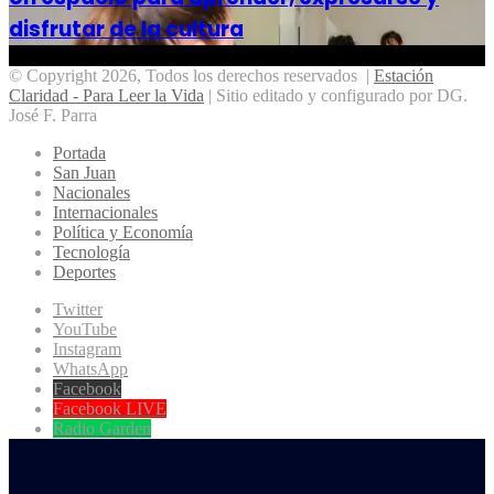
disfrutar de la cultura
© Copyright 2026, Todos los derechos reservados |
Estación
Claridad - Para Leer la Vida
| Sitio editado y configurado por DG.
José F. Parra
Portada
San Juan
Nacionales
Internacionales
Política y Economía
Tecnología
Deportes
Twitter
YouTube
Instagram
WhatsApp
Facebook
Facebook LIVE
Radio Garden