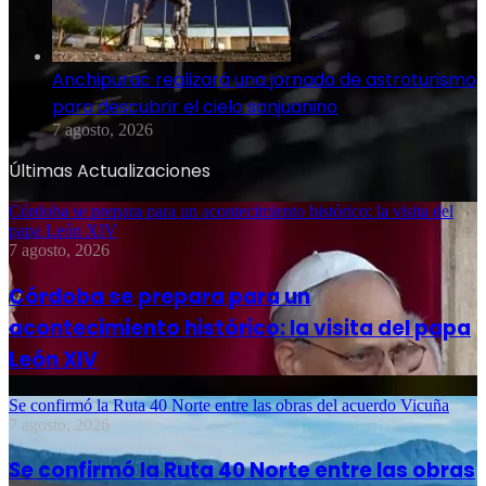
Anchipurac realizará una jornada de astroturismo
para descubrir el cielo sanjuanino
7 agosto, 2026
Últimas Actualizaciones
Córdoba se prepara para un acontecimiento histórico: la visita del
papa León XIV
7 agosto, 2026
Córdoba se prepara para un
acontecimiento histórico: la visita del papa
León XIV
Se confirmó la Ruta 40 Norte entre las obras del acuerdo Vicuña
7 agosto, 2026
Se confirmó la Ruta 40 Norte entre las obras