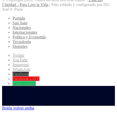
Claridad - Para Leer la Vida
| Sitio editado y configurado por DG.
José F. Parra
Portada
San Juan
Nacionales
Internacionales
Política y Economía
Tecnología
Deportes
Twitter
YouTube
Instagram
WhatsApp
Facebook
Facebook LIVE
Radio Garden
Botón volver arriba