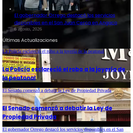
El gobernador Orrego destacó los servicios
disponibles en el San Juan Cerca en Angaco
6 agosto, 2026
Últimas Actualizaciones
La Policía esclareció el robo a la joyería de la peatonal
6 agosto, 2026
La Policía esclareció el robo a la joyería de
la peatonal
El Senado comenzó a debatir la Ley de Propiedad Privada
6 agosto, 2026
El Senado comenzó a debatir la Ley de
Propiedad Privada
El gobernador Orrego destacó los servicios disponibles en el San