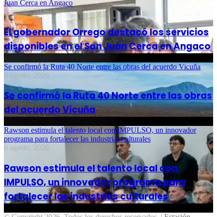
Juan Cerca en Angaco
6 agosto, 2026
El gobernador Orrego destacó los servicios
disponibles en el San Juan Cerca en Angaco
Se confirmó la Ruta 40 Norte entre las obras del acuerdo Vicuña
6 agosto, 2026
Se confirmó la Ruta 40 Norte entre las obras
del acuerdo Vicuña
Rawson estimula el talento local con IMPULSO, un innovador
programa para fortalecer las industrias culturales
6 agosto, 2026
Rawson estimula el talento local con
IMPULSO, un innovador programa para
fortalecer las industrias culturales
© Copyright 2026, Todos los derechos reservados |
Estación