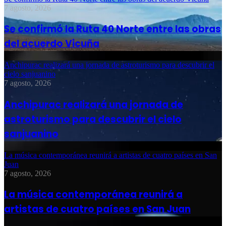
7 agosto, 2026
Se confirmó la Ruta 40 Norte entre las obras
del acuerdo Vicuña
Anchipurac realizará una jornada de astroturismo para descubrir el
cielo sanjuanino
7 agosto, 2026
Anchipurac realizará una jornada de
astroturismo para descubrir el cielo
sanjuanino
La música contemporánea reunirá a artistas de cuatro países en San
Juan
7 agosto, 2026
La música contemporánea reunirá a
artistas de cuatro países en San Juan