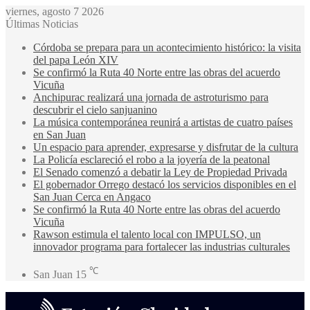
viernes, agosto 7 2026
Últimas Noticias
Córdoba se prepara para un acontecimiento histórico: la visita
del papa León XIV
Se confirmó la Ruta 40 Norte entre las obras del acuerdo
Vicuña
Anchipurac realizará una jornada de astroturismo para
descubrir el cielo sanjuanino
La música contemporánea reunirá a artistas de cuatro países
en San Juan
Un espacio para aprender, expresarse y disfrutar de la cultura
La Policía esclareció el robo a la joyería de la peatonal
El Senado comenzó a debatir la Ley de Propiedad Privada
El gobernador Orrego destacó los servicios disponibles en el
San Juan Cerca en Angaco
Se confirmó la Ruta 40 Norte entre las obras del acuerdo
Vicuña
Rawson estimula el talento local con IMPULSO, un
innovador programa para fortalecer las industrias culturales
℃
San Juan
15