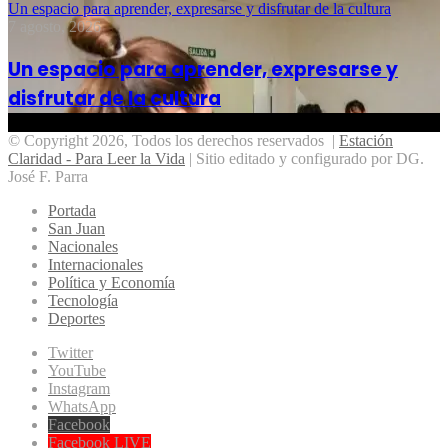
Un espacio para aprender, expresarse y disfrutar de la cultura
7 agosto, 2026
Un espacio para aprender, expresarse y
disfrutar de la cultura
© Copyright 2026, Todos los derechos reservados |
Estación
Claridad - Para Leer la Vida
| Sitio editado y configurado por DG.
José F. Parra
Portada
San Juan
Nacionales
Internacionales
Política y Economía
Tecnología
Deportes
Twitter
YouTube
Instagram
WhatsApp
Facebook
Facebook LIVE