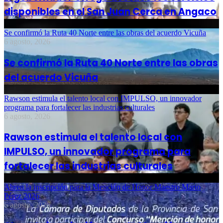
disponibles en el San Juan Cerca en Angaco
Se confirmó la Ruta 40 Norte entre las obras del acuerdo Vicuña
6 agosto, 2026
Se confirmó la Ruta 40 Norte entre las obras
del acuerdo Vicuña
Rawson estimula el talento local con IMPULSO, un innovador
programa para fortalecer las industrias culturales
6 agosto, 2026
Rawson estimula el talento local con
IMPULSO, un innovador programa para
fortalecer las industrias culturales
Abren la inscripción para la Mención de Honor Maestro Mario
Pérez 2026
6 agosto, 2026