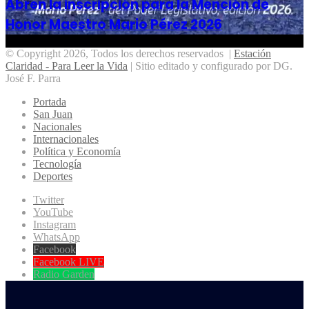
Abren la inscripción para la Mención de
Honor Maestro Mario Pérez 2026
© Copyright 2026, Todos los derechos reservados |
Estación
Claridad - Para Leer la Vida
| Sitio editado y configurado por DG.
José F. Parra
Portada
San Juan
Nacionales
Internacionales
Política y Economía
Tecnología
Deportes
Twitter
YouTube
Instagram
WhatsApp
Facebook
Facebook LIVE
Radio Garden