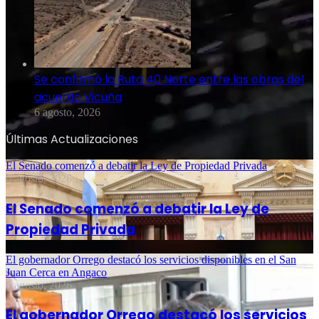
Se confirmó la Ruta 40 Norte entre las obras del
acuerdo Vicuña
6 agosto, 2026
Últimas Actualizaciones
El Senado comenzó a debatir la Ley de Propiedad Privada
6 agosto, 2026
El Senado comenzó a debatir la Ley de
Propiedad Privada
El gobernador Orrego destacó los servicios disponibles en el San
Juan Cerca en Angaco
6 agosto, 2026
El gobernador Orrego destacó los servicios