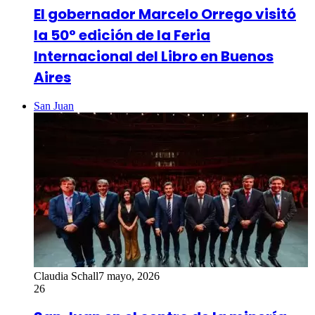
El gobernador Marcelo Orrego visitó
la 50° edición de la Feria
Internacional del Libro en Buenos
Aires
San Juan
Claudia Schall
7 mayo, 2026
26