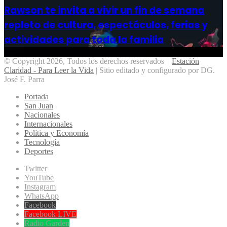
Rawson te invita a vivir un fin de semana
repleto de cultura, espectáculos, ferias y
actividades para toda la familia
© Copyright 2026, Todos los derechos reservados |
Estación
Claridad - Para Leer la Vida
| Sitio editado y configurado por DG.
José F. Parra
Portada
San Juan
Nacionales
Internacionales
Política y Economía
Tecnología
Deportes
Twitter
YouTube
Instagram
WhatsApp
Facebook
Facebook LIVE
Radio Garden