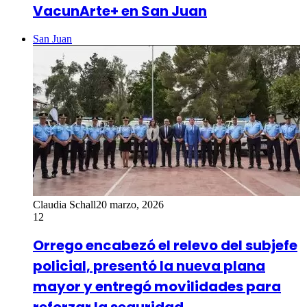
VacunArte+ en San Juan
San Juan
Claudia Schall
20 marzo, 2026
12
Orrego encabezó el relevo del subjefe
policial, presentó la nueva plana
mayor y entregó movilidades para
reforzar la seguridad