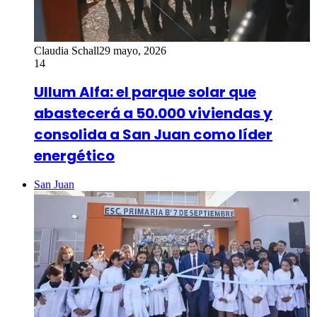
Claudia Schall
29 mayo, 2026
14
Ullum Alfa: el parque solar que
abastecerá a 50.000 viviendas y
consolida a San Juan como líder
energético
San Juan