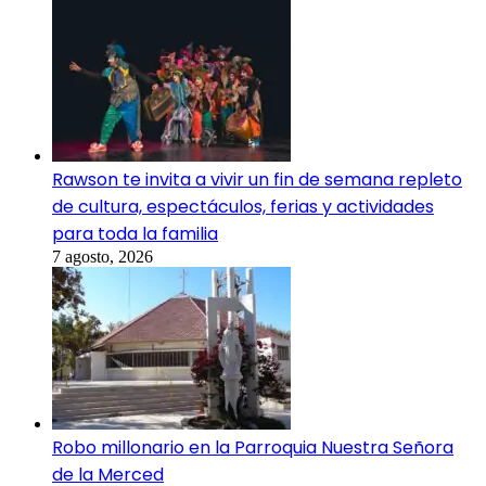
Rawson te invita a vivir un fin de semana repleto
de cultura, espectáculos, ferias y actividades
para toda la familia
7 agosto, 2026
Robo millonario en la Parroquia Nuestra Señora
de la Merced