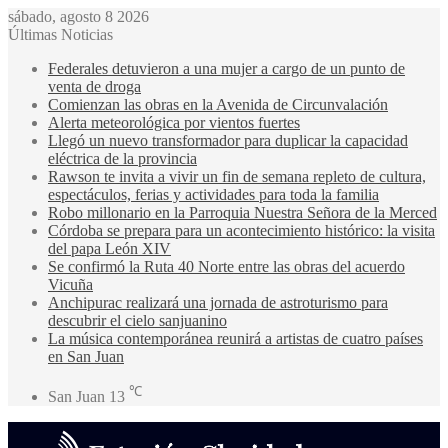
sábado, agosto 8 2026
Últimas Noticias
Federales detuvieron a una mujer a cargo de un punto de
venta de droga
Comienzan las obras en la Avenida de Circunvalación
Alerta meteorológica por vientos fuertes
Llegó un nuevo transformador para duplicar la capacidad
eléctrica de la provincia
Rawson te invita a vivir un fin de semana repleto de cultura,
espectáculos, ferias y actividades para toda la familia
Robo millonario en la Parroquia Nuestra Señora de la Merced
Córdoba se prepara para un acontecimiento histórico: la visita
del papa León XIV
Se confirmó la Ruta 40 Norte entre las obras del acuerdo
Vicuña
Anchipurac realizará una jornada de astroturismo para
descubrir el cielo sanjuanino
La música contemporánea reunirá a artistas de cuatro países
en San Juan
℃
San Juan
13