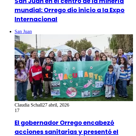
San Juan en el centro de la minería
mundial: Orrego dio inicio a la Expo
Internacional
San Juan
Claudia Schall
27 abril, 2026
17
El gobernador Orrego encabezó
acciones sanitarias y presentó el