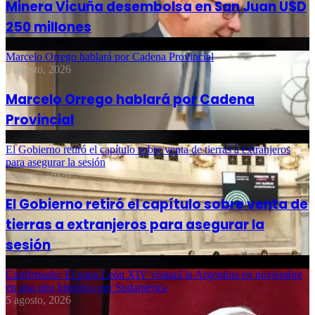
Minera Vicuña desembolsa en San Juan U$D
250 millones
Marcelo Orrego hablará por Cadena Provincial
5 agosto, 2026
Marcelo Orrego hablará por Cadena
Provincial
El Gobierno retiró el capítulo sobre venta de tierras a extranjeros
para asegurar la sesión
5 agosto, 2026
El Gobierno retiró el capítulo sobre venta de
tierras a extranjeros para asegurar la
sesión
Confirmado: El papa León XIV visitará la Argentina en noviembre
en una gira histórica por Sudamérica
5 agosto, 2026