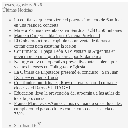
jueves, agosto 6 2026
Últimas Noticias
La confianza que convierte el potencial minero de San Juan
en una realidad concreta
Minera Vicuña desembolsa en San Juan U$D 250 millones
Marcelo Orrego hablará por Cadena Provincial
El Gobierno retiró el capítulo sobre venta de tierras a
extranjeros para asegurar la sesión
Confirmado: El papa León XIV visitará la Argentina en
noviembre en una gira histórica por Sudamérica
Naturgy activa un operativo preventivo ante la alerta por
vientos intensos en Calingasta e Iglesia
La Cámara de Diputados presentó el concurso «San Juan
Escribe» en Santa Lucía
Con fondos municipales, Rawson avanza con la obra de
cloacas del Barrio SUTIAGYF
Educación lleva la prevención del grooming a las aulas de
toda la provincia
Franco Marchese: «Aún estamos evaluando si los docentes
cumplieron el pasado lunes con el cupo de asistencia del
75%»
℃
San Juan
16