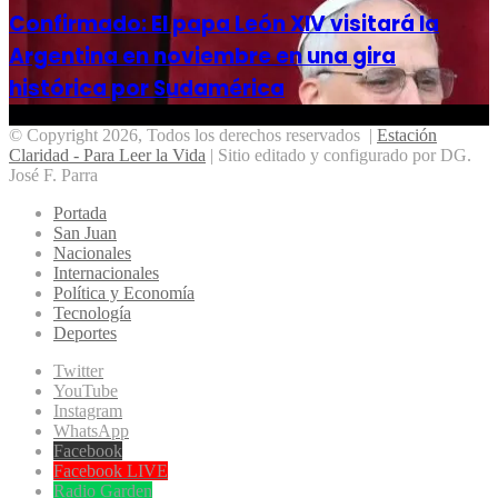
Confirmado: El papa León XIV visitará la
Argentina en noviembre en una gira
histórica por Sudamérica
© Copyright 2026, Todos los derechos reservados |
Estación
Claridad - Para Leer la Vida
| Sitio editado y configurado por DG.
José F. Parra
Portada
San Juan
Nacionales
Internacionales
Política y Economía
Tecnología
Deportes
Twitter
YouTube
Instagram
WhatsApp
Facebook
Facebook LIVE
Radio Garden