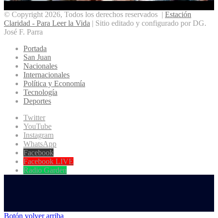
© Copyright 2026, Todos los derechos reservados |
Estación
Claridad - Para Leer la Vida
| Sitio editado y configurado por DG.
José F. Parra
Portada
San Juan
Nacionales
Internacionales
Política y Economía
Tecnología
Deportes
Twitter
YouTube
Instagram
WhatsApp
Facebook
Facebook LIVE
Radio Garden
Botón volver arriba