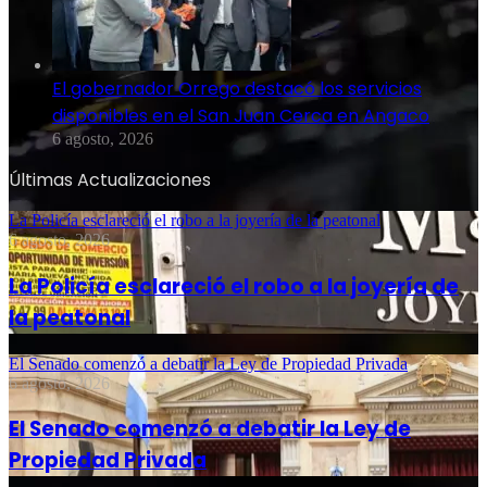
El gobernador Orrego destacó los servicios
disponibles en el San Juan Cerca en Angaco
6 agosto, 2026
Últimas Actualizaciones
La Policía esclareció el robo a la joyería de la peatonal
6 agosto, 2026
La Policía esclareció el robo a la joyería de
la peatonal
El Senado comenzó a debatir la Ley de Propiedad Privada
6 agosto, 2026
El Senado comenzó a debatir la Ley de
Propiedad Privada