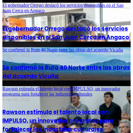
El gobernador Orrego destacó los servicios disponibles en el San
Juan Cerca en Angaco
6 agosto, 2026
El gobernador Orrego destacó los servicios
disponibles en el San Juan Cerca en Angaco
Se confirmó la Ruta 40 Norte entre las obras del acuerdo Vicuña
6 agosto, 2026
Se confirmó la Ruta 40 Norte entre las obras
del acuerdo Vicuña
Rawson estimula el talento local con IMPULSO, un innovador
programa para fortalecer las industrias culturales
6 agosto, 2026
Rawson estimula el talento local con
IMPULSO, un innovador programa para
fortalecer las industrias culturales