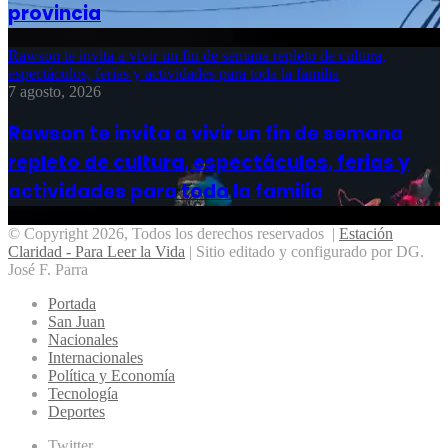
provincia
Rawson te invita a vivir un fin de semana repleto de cultura,
espectáculos, ferias y actividades para toda la familia
7 agosto, 2026
Rawson te invita a vivir un fin de semana
repleto de cultura, espectáculos, ferias y
actividades para toda la familia
© Copyright 2026, Todos los derechos reservados |
Estación
Claridad - Para Leer la Vida
| Sitio editado y configurado por DG.
José F. Parra
Portada
San Juan
Nacionales
Internacionales
Política y Economía
Tecnología
Deportes
Twitter