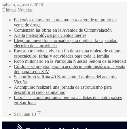
sábado, agosto 8 2026
Últimas Noticias
Federales detuvieron a una mujer a cargo de un punto de
venta de droga
Comienzan las obras en la Avenida de Circunvalación
Alerta meteorológica por vientos fuertes
Llegó un nuevo transformador para duplicar la capacidad
eléctrica de la provincia
Rawson te invita a vivir un fin de semana repleto de cultura,
espectáculos, ferias y actividades para toda la familia
Robo millonario en la Parroquia Nuestra Señora de la Merced
Córdoba se prepara para un acontecimiento histórico: la visita
del papa León XIV
Se confirmó la Ruta 40 Norte entre las obras del acuerdo
Vicuña
Anchipurac realizará una jornada de astroturismo para
descubrir el cielo sanjuanino
La música contemporánea reunirá a artistas de cuatro países
en San Juan
℃
San Juan
13