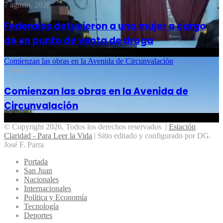
7 agosto, 2026
Federales detuvieron a una mujer a cargo
de un punto de venta de droga
Comienzan las obras en la Avenida de Circunvalación
7 agosto, 2026
Comienzan las obras en la Avenida de
Circunvalación
© Copyright 2026, Todos los derechos reservados |
Estación
Claridad - Para Leer la Vida
| Sitio editado y configurado por DG.
José F. Parra
Portada
San Juan
Nacionales
Internacionales
Política y Economía
Tecnología
Deportes