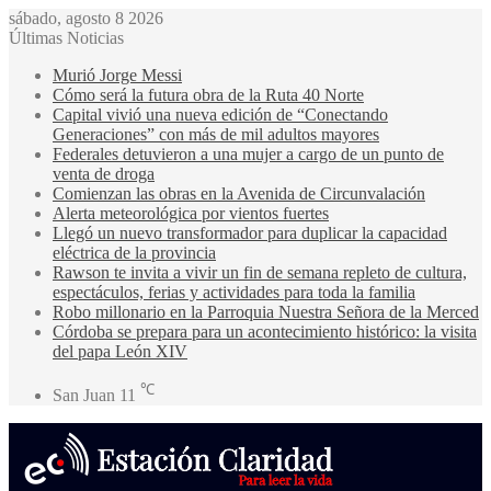
sábado, agosto 8 2026
Últimas Noticias
Murió Jorge Messi
Cómo será la futura obra de la Ruta 40 Norte
Capital vivió una nueva edición de “Conectando
Generaciones” con más de mil adultos mayores
Federales detuvieron a una mujer a cargo de un punto de
venta de droga
Comienzan las obras en la Avenida de Circunvalación
Alerta meteorológica por vientos fuertes
Llegó un nuevo transformador para duplicar la capacidad
eléctrica de la provincia
Rawson te invita a vivir un fin de semana repleto de cultura,
espectáculos, ferias y actividades para toda la familia
Robo millonario en la Parroquia Nuestra Señora de la Merced
Córdoba se prepara para un acontecimiento histórico: la visita
del papa León XIV
℃
San Juan
11