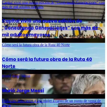
Capital vivió una nueva edición de “Conectando Generaciones” con
más de mil adultos mayores
8 agosto, 2026
Capital vivió una nueva edición de
“Conectando Generaciones” con más de
mil adultos mayores
Cómo será la futura obra de la Ruta 40 Norte
8 agosto, 2026
Cómo será la futura obra de la Ruta 40
Norte
Murió Jorge Messi
8 agosto, 2026
Murió Jorge Messi
Federales detuvieron a una mujer a cargo de un punto de venta de
droga