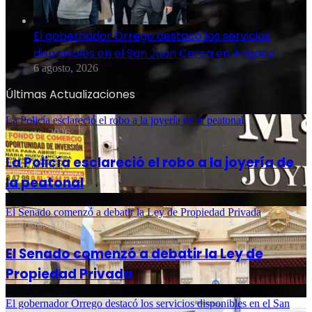
El gobernador Orrego destacó los servicios
disponibles en el San Juan Cerca en Angaco
6 agosto, 2026
Últimas Actualizaciones
La Policía esclareció el robo a la joyería de la peatonal
6 agosto, 2026
La Policía esclareció el robo a la joyería de
la peatonal
El Senado comenzó a debatir la Ley de Propiedad Privada
6 agosto, 2026
El Senado comenzó a debatir la Ley de
Propiedad Privada
El gobernador Orrego destacó los servicios disponibles en el San