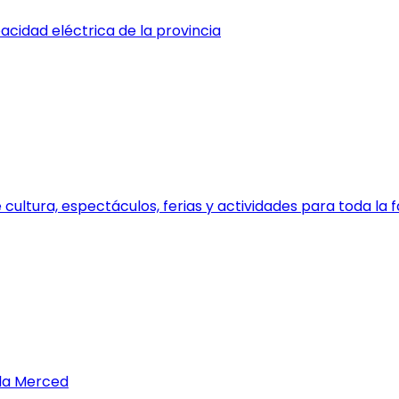
cidad eléctrica de la provincia
 cultura, espectáculos, ferias y actividades para toda la f
 la Merced