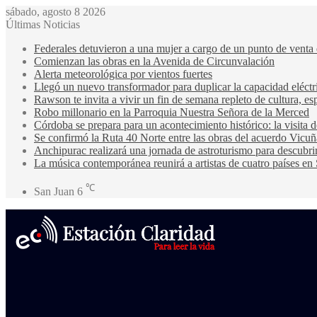
sábado, agosto 8 2026
Últimas Noticias
Federales detuvieron a una mujer a cargo de un punto de venta
Comienzan las obras en la Avenida de Circunvalación
Alerta meteorológica por vientos fuertes
Llegó un nuevo transformador para duplicar la capacidad eléctri
Rawson te invita a vivir un fin de semana repleto de cultura, esp
Robo millonario en la Parroquia Nuestra Señora de la Merced
Córdoba se prepara para un acontecimiento histórico: la visita
Se confirmó la Ruta 40 Norte entre las obras del acuerdo Vicuñ
Anchipurac realizará una jornada de astroturismo para descubrir
La música contemporánea reunirá a artistas de cuatro países en
℃
San Juan
6